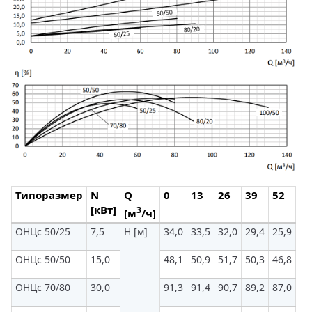
Типоразмер
N
Q
0
13
26
39
52
65
[кВт]
3
[м
/ч]
ОНЦс 50/25
7,5
H [м]
34,0
33,5
32,0
29,4
25,9
21
ОНЦс 50/50
15,0
48,1
50,9
51,7
50,3
46,8
41
ОНЦс 70/80
30,0
91,3
91,4
90,7
89,2
87,0
84