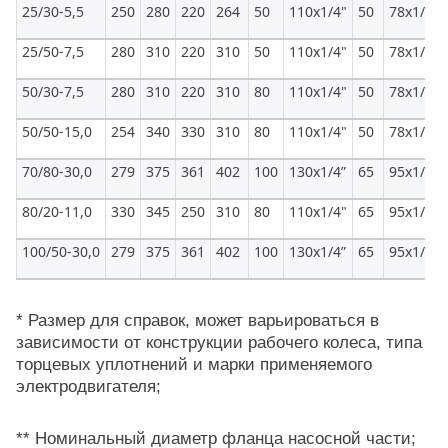
25/30-5,5
250
280
220
264
50
110x1/4"
50
78х1/6"
25/50-7,5
280
310
220
310
50
110х1/4"
50
78х1/6"
50/30-7,5
280
310
220
310
80
110x1/4"
50
78х1/6"
50/50-15,0
254
340
330
310
80
110x1/4"
50
78х1/6"
70/80-30,0
279
375
361
402
100
130x1/4”
65
95х1/6"
80/20-11,0
330
345
250
310
80
110x1/4"
65
95х1/6"
100/50-30,0
279
375
361
402
100
130x1/4”
65
95х1/6"
* Размер для справок, может варьироваться в
зависимости от конструкции рабочего колеса, типа
торцевых уплотнений и марки применяемого
электродвигателя;
** Номинальный диаметр фланца насосной части;