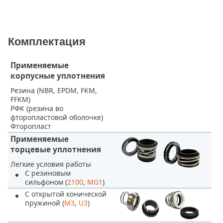
Комплектация
Применяемые
корпусные уплотнения
Резина (NBR, EPDM, FKM,
FFKM)
РФК (резина во
фторопластовой оболочке)
Фторопласт
Применяемые
торцевые уплотнения
Легкие условия работы
С резиновым
сильфоном (
2100
,
MG1
)
С открытой конической
пружиной (
M3
,
U3
)