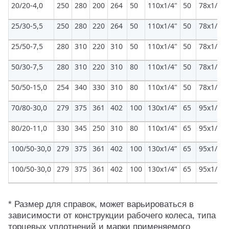
20/20-4,0
250
280
200
264
50
110x1/4"
50
78х1/6"
25/30-5,5
250
280
220
264
50
110x1/4"
50
78х1/6"
25/50-7,5
280
310
220
310
50
110х1/4"
50
78х1/6"
50/30-7,5
280
310
220
310
80
110x1/4"
50
78х1/6"
50/50-15,0
254
340
330
310
80
110x1/4"
50
78х1/6"
70/80-30,0
279
375
361
402
100
130x1/4”
65
95х1/6"
80/20-11,0
330
345
250
310
80
110x1/4"
65
95х1/6"
100/50-30,0
279
375
361
402
100
130x1/4”
65
95х1/6"
100/50-30,0
279
375
361
402
100
130x1/4”
65
95х1/6"
* Размер для справок, может варьироваться в
зависимости от конструкции рабочего колеса, типа
торцевых уплотнений и марки применяемого