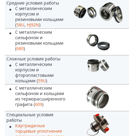
Средние условия работы
С металлическим
корпусом и
резиновыми кольцами
(
58U
,
HJ92N
)
С металлическим
сильфоном и
резиновыми кольцами
(
680
)
Сложные условия работы
С металлическим
корпусом и
фторопластовыми
кольцами (
59U
)
С металлическим
сильфоном и кольцами
из терморасширенного
графита (
609
)
Специальные условия
работы
Картриджные
торцевые уплотнения