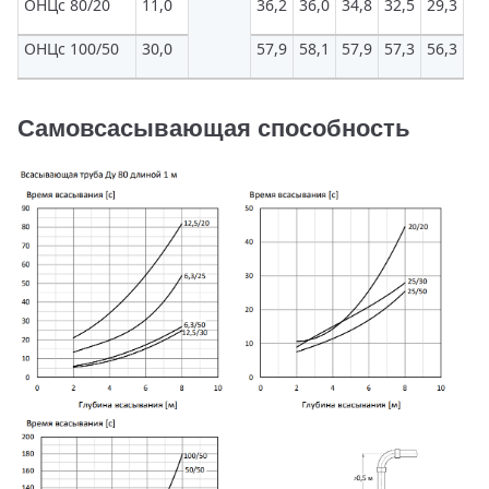
ОНЦс 80/20
11,0
36,2
36,0
34,8
32,5
29,3
25
ОНЦс 100/50
30,0
57,9
58,1
57,9
57,3
56,3
54
Самовсасывающая способность