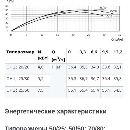
Типоразмер
N
Q
0
3,3
6,6
9,9
13,2
1
[кВт]
3
[м
/ч]
ОНЦс 20/20
4,0
H [м]
36,4
35,8
34,9
33,6
32,1
30
ОНЦс 25/30
5,5
36,3
36,7
36,7
36,4
35,8
34
ОНЦс 25/50
7,5
55,1
55,4
55,4
55,1
54,5
53
Энергетические характеристики
Типоразмеры 50/25; 50/50; 70/80;