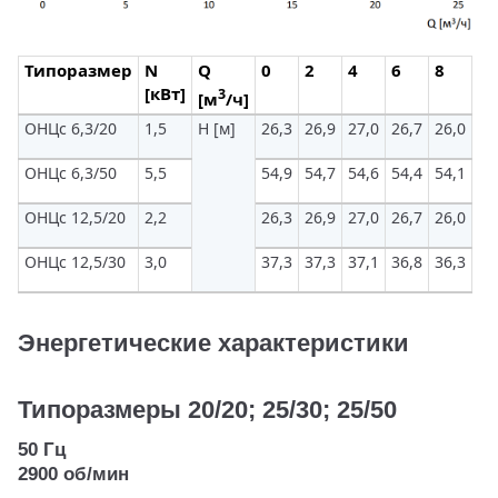
Типоразмер
N
Q
0
2
4
6
8
10
[кВт]
3
[м
/ч]
ОНЦс 6,3/20
1,5
H [м]
26,3
26,9
27,0
26,7
26,0
25
ОНЦс 6,3/50
5,5
54,9
54,7
54,6
54,4
54,1
53
ОНЦс 12,5/20
2,2
26,3
26,9
27,0
26,7
26,0
25
ОНЦс 12,5/30
3,0
37,3
37,3
37,1
36,8
36,3
35
Энергетические характеристики
Типоразмеры 20/20; 25/30; 25/50
50 Гц
2900 об/мин