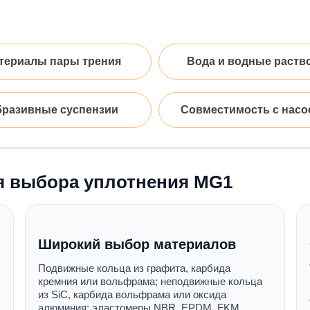
териалы пары трения
Вода и водные раств
разивные суспензии
Совместимость с насо
я выбора уплотнения MG1
Широкий выбор материалов
Подвижные кольца из графита, карбида
кремния или вольфрама; неподвижные кольца
из SiC, карбида вольфрама или оксида
алюминия; эластомеры NBR, EPDM, FKM,