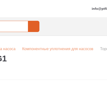
info@ptfi
а насоса
Компонентные уплотнения для насосов
Тор
G1