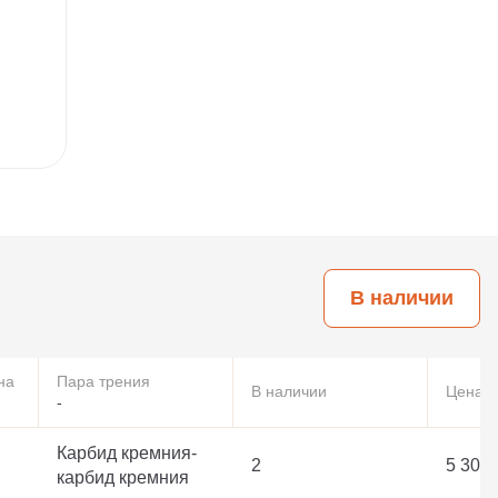
В наличии
на
Пара трения
В наличии
Цена
-
Карбид кремния-
2
5 307 
карбид кремния