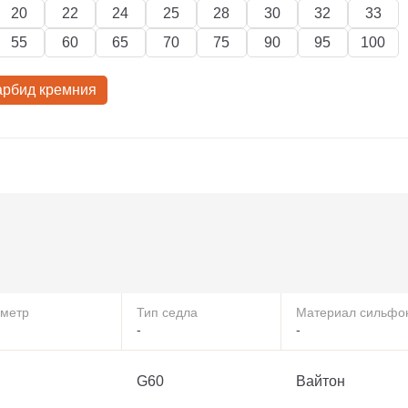
20
22
24
25
28
30
32
33
55
60
65
70
75
90
95
100
арбид кремния
метр
Тип седла
Материал сильфо
-
-
G60
Вайтон