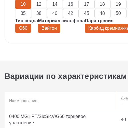
10
12
14
16
17
18
19
35
38
40
42
45
48
50
Тип седла
Материал сильфона
Пара трения
G60
Вайтон
Карбид кремния-к
Вариации по характеристикам
Диа
Наименование
-
0400 MG1 PT/SicSicV/G60 торцевое
40
уплотнение