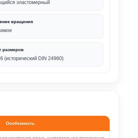
щийся эластомерный
ение вращения
симое
т размеров
6 (исторический DIN 24960)
Особенность
тная монтажная длина, универсальное применение