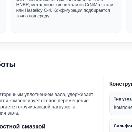
HNBR; металлические детали из CrNiMo-стали
или Hastelloy C-4. Конфигурация подбирается
точно под среду.
боты
т
Констру
торичным уплотнением вала, удерживает
Тип узла
нт и компенсирует осевое перемещение
ергается скручивающей нагрузке, а
Компоне
ния вала.
остной смазкой
Сильфо