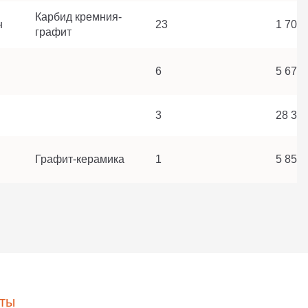
Карбид кремния-
н
23
1 708 
графит
6
5 673 
3
28 304
Графит-керамика
1
5 856 
ты