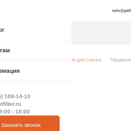
info@ptfi
ог
там
а насоса
Торцевые уплотнения для Lowara
Торцевые
3 (VGM)
рмация
5) 108-14-10
filter.ru
9:00 - 18:00
Заказать звонок