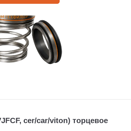
CF, cer/car/viton) торцевое