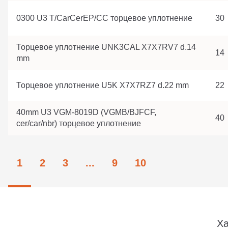
0300 U3 T/CarCerEP/CC торцевое уплотнение
30
Торцевое уплотнение UNK3CAL X7X7RV7 d.14
14
mm
Торцевое уплотнение U5K X7X7RZ7 d.22 mm
22
40mm U3 VGM-8019D (VGMB/BJFCF,
40
cer/car/nbr) торцевое уплотнение
1
2
3
...
9
10
Ха