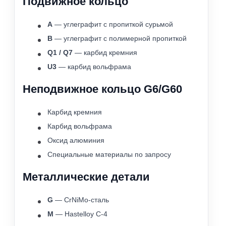
Подвижное кольцо
A
— углеграфит с пропиткой сурьмой
B
— углеграфит с полимерной пропиткой
Q1 / Q7
— карбид кремния
U3
— карбид вольфрама
Неподвижное кольцо G6/G60
Карбид кремния
Карбид вольфрама
Оксид алюминия
Специальные материалы по запросу
Металлические детали
G
— CrNiMo-сталь
M
— Hastelloy C-4