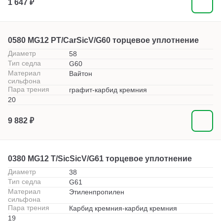
1 647 ₽
0580 MG12 PT/CarSicV/G60 торцевое уплотнение
Диаметр
58
Тип седла
G60
Материал
Вайтон
сильфона
Пара трения
графит-карбид кремния
20
9 882 ₽
0380 MG12 T/SicSicV/G61 торцевое уплотнение
Диаметр
38
Тип седла
G61
Материал
Этиленпропилен
сильфона
Пара трения
Карбид кремния-карбид кремния
19