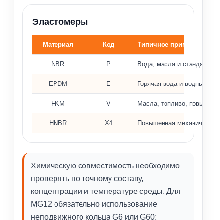
Эластомеры
Материал
Код
Типичное применение
Материалы эластомеров и типичное применение
NBR
P
Вода, масла и стандартны
EPDM
E
Горячая вода и водные ра
FKM
V
Масла, топливо, повышенн
HNBR
X4
Повышенная механическая 
Химическую совместимость необходимо
проверять по точному составу,
концентрации и температуре среды. Для
MG12 обязательно использование
неподвижного кольца G6 или G60;