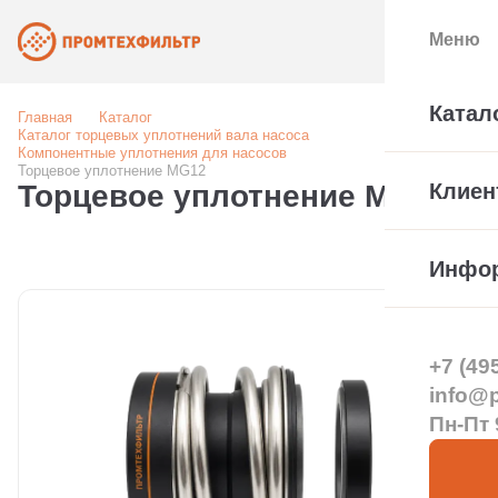
Меню
Катал
Главная
Каталог
Каталог торцевых уплотнений вала насоса
Компонентные уплотнения для насосов
Торцевое уплотнение MG12
Торцевое уплотнение MG12
Клиен
Инфо
+7 (49
info@pt
Пн-Пт 