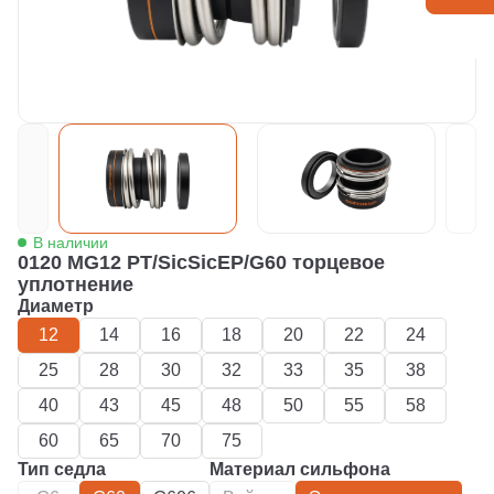
В наличии
0120 MG12 PT/SicSicEP/G60 торцевое
уплотнение
Диаметр
12
14
16
18
20
22
24
25
28
30
32
33
35
38
40
43
45
48
50
55
58
60
65
70
75
Тип седла
Материал сильфона