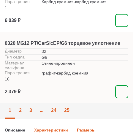
Пара трения
Карбид кремния-карбид кремния
1
6 039 ₽
0320 MG12 PT/CarSicEP/G6 торцевое уплотнение
Диаметр
32
Тип седла
G6
Материал
Этиленпропилен
сильфона
Пара трения
графит-карбид кремния
16
2 379 ₽
1
2
3
...
24
25
Описание
Характеристики
Размеры