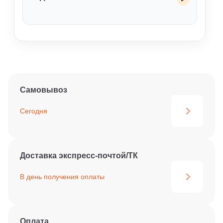
старого уплотнения.
Да, при выборе подходящего эластомера,
обычно EPDM, и корректной пары трения.
Допустимость применения должна
подтверждаться по фактическим температуре,
давлению и составу среды.
Самовывоз
Сегодня
Доставка экспресс-почтой/ТК
В день получения
оплаты
Оплата