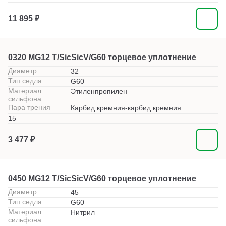
11 895 ₽
0320 MG12 T/SicSicV/G60 торцевое уплотнение
Диаметр
32
Тип седла
G60
Материал
Этиленпропилен
сильфона
Пара трения
Карбид кремния-карбид кремния
15
3 477 ₽
0450 MG12 T/SicSicV/G60 торцевое уплотнение
Диаметр
45
Тип седла
G60
Материал
Нитрил
сильфона