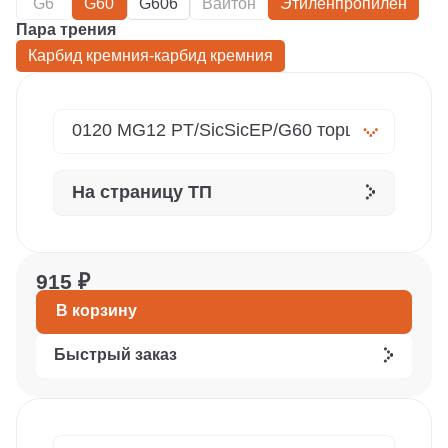
G6
G60
G606
Вайтон
Этиленпропилен
Пара трения
Карбид кремния-карбид кремния
На страницу ТП
915 ₽
В корзину
Быстрый заказ