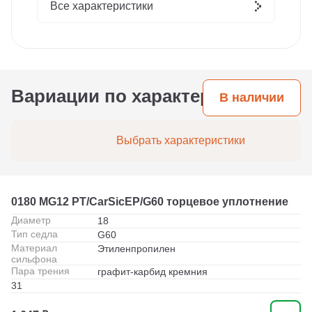
Все характеристики
Вариации по характеристикам
В наличии
Выбрать характеристики
0180 MG12 PT/CarSicEP/G60 торцевое уплотнение
Диаметр
18
Тип седла
G60
Материал
Этиленпропилен
сильфона
Пара трения
графит-карбид кремния
31