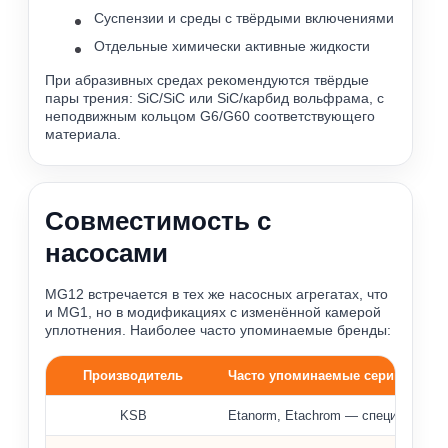
Суспензии и среды с твёрдыми включениями
Отдельные химически активные жидкости
При абразивных средах рекомендуются твёрдые
пары трения: SiC/SiC или SiC/карбид вольфрама, с
неподвижным кольцом G6/G60 соответствующего
материала.
Совместимость с
насосами
MG12 встречается в тех же насосных агрегатах, что
и MG1, но в модификациях с изменённой камерой
уплотнения. Наиболее часто упоминаемые бренды:
Производитель
Часто упоминаемые серии
Примеры насосов, где применяются уплотнения MG12
KSB
Etanorm, Etachrom — специальные