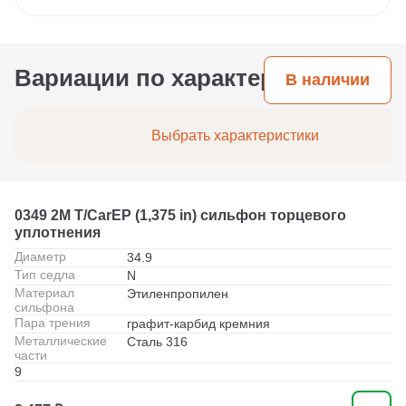
Вариации по характеристикам
В наличии
Выбрать характеристики
0349 2M T/CarEP (1,375 in) сильфон торцевого
уплотнения
Диаметр
34.9
Тип седла
N
Материал
Этиленпропилен
сильфона
Пара трения
графит-карбид кремния
Металлические
Сталь 316
части
9