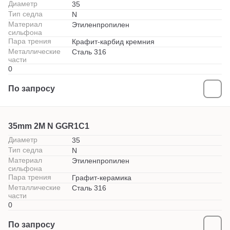
Диаметр
35
Тип седла
N
Материал
Этиленпропилен
сильфона
Пара трения
Крафит-карбид кремния
Металлические
Сталь 316
части
0
По запросу
35mm 2M N GGR1C1
Диаметр
35
Тип седла
N
Материал
Этиленпропилен
сильфона
Пара трения
Графит-керамика
Металлические
Сталь 316
части
0
По запросу