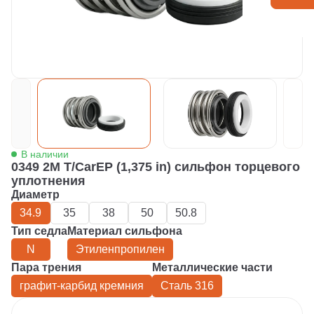
В наличии
0349 2M T/CarEP (1,375 in) сильфон торцевого
уплотнения
Диаметр
34.9
35
38
50
50.8
Тип седла
Материал сильфона
N
Этиленпропилен
Пара трения
Металлические части
графит-карбид кремния
Сталь 316