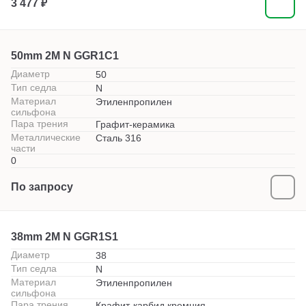
3 477 ₽
50mm 2M N GGR1C1
Диаметр
50
Тип седла
N
Материал
Этиленпропилен
сильфона
Пара трения
Графит-керамика
Металлические
Сталь 316
части
0
По запросу
38mm 2M N GGR1S1
Диаметр
38
Тип седла
N
Материал
Этиленпропилен
сильфона
Пара трения
Крафит-карбид кремния