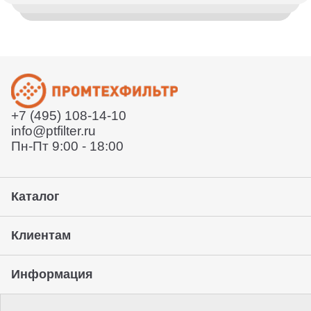
вашему вопросу
Деловыми линиями или СДЕК. Так же вы можете
воспользоваться услугами удобной вам курьерской
Согласует техническое задание
службы или забрать товар с нашего склада. Условия
Расскажет условия поставки
уточняйте у вашего менеджера.
Отправит договор и выставит счет
Отправит заказ курьерской службой или вы сможете
забрать его с нашего склада (самовывоз)
+7 (495) 108-14-10
Предоставление гарантии, подписание закрывающих
info@ptfilter.ru
документов
Пн-Пт 9:00 - 18:00
Каталог
Клиентам
Информация