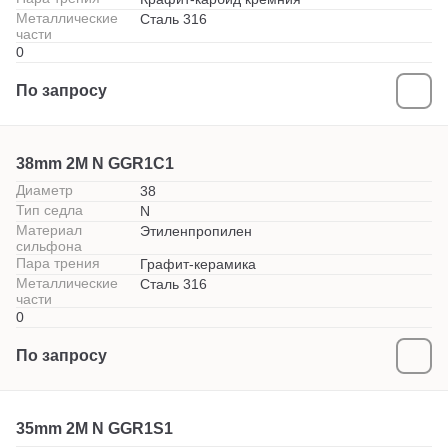
Металлические
Сталь 316
части
0
По запросу
38mm 2M N GGR1C1
Диаметр
38
Тип седла
N
Материал
Этиленпропилен
сильфона
Пара трения
Графит-керамика
Металлические
Сталь 316
части
0
По запросу
35mm 2M N GGR1S1