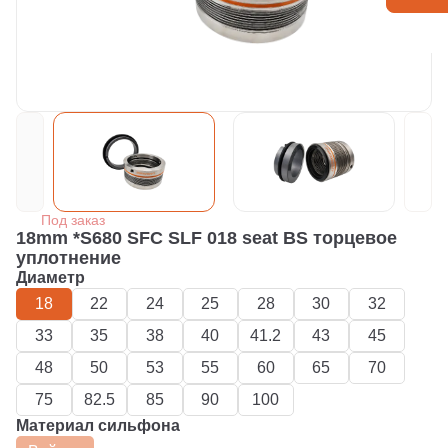
Под заказ
18mm *S680 SFC SLF 018 seat BS торцевое
уплотнение
Диаметр
18
22
24
25
28
30
32
33
35
38
40
41.2
43
45
48
50
53
55
60
65
70
75
82.5
85
90
100
Материал сильфона