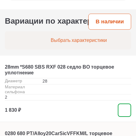
Вариации по характеристикам
В наличии
Выбрать характеристики
28mm *S680 SBS RXF 028 седло BO торцевое
уплотнение
Диаметр
28
Материал
сильфона
2
1 830 ₽
0280 680 PT/Alloy20CarSicVFFKM/L торцевое