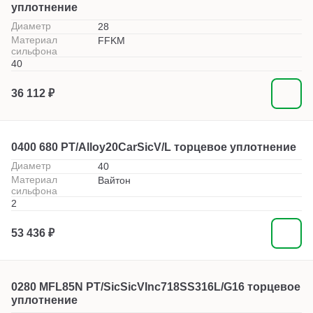
уплотнение
Диаметр
28
Материал
FFKM
сильфона
40
36 112 ₽
0400 680 PT/Alloy20CarSicV/L торцевое уплотнение
Диаметр
40
Материал
Вайтон
сильфона
2
53 436 ₽
0280 MFL85N PT/SicSicVInc718SS316L/G16 торцевое
уплотнение