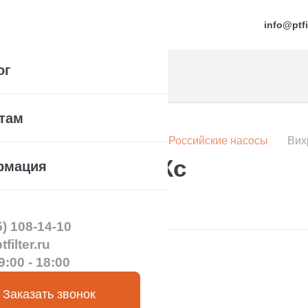
info@ptfi
ог
там
Насосы по производителю
Российские насосы
Вих
ющий насос ВКс
рмация
5) 108-14-10
filter.ru
9:00 - 18:00
Заказать звонок