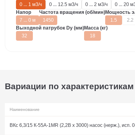
0 ... 1 м3/ч
0 ... 12.5 м3/ч
0 ... 2 м3/ч
0 ... 20 м
Напор
Частота вращения (об/мин)
Мощность эл
7 ... 0 м
1450
1.5
2.2
Выходной патрубок Dy (мм)
Масса (кг)
32
18
Вариации по характеристикам
Наименование
ВКс 6,3/15 К-55А-1MR (2,2В х 3000) насос (нерж.), исп.