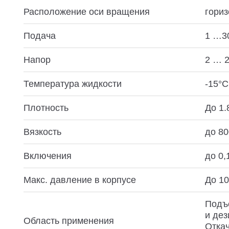
Расположение оси вращения
гори
Подача
1 …30
Напор
2 … 2
Температура жидкости
-15°С
Плотность
До 1.
Вязкость
до 80
Включения
до 0,
Макс. давление в корпусе
До 10
Подъе
и дез
Область применения
Откач