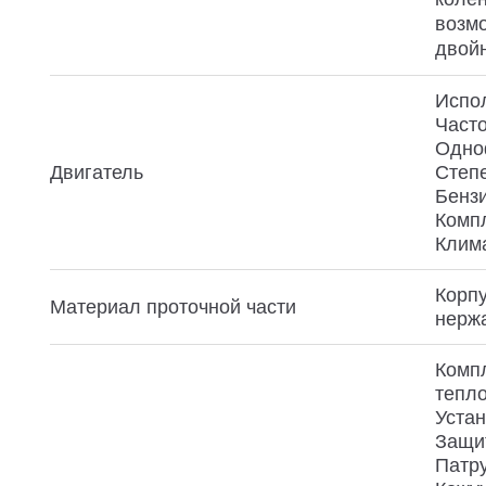
возмо
двойн
Испо
Часто
Одно
Двигатель
Степе
Бенз
Комп
Клима
Корпу
Материал проточной части
нерж
Компл
тепло
Устан
Защит
Патру