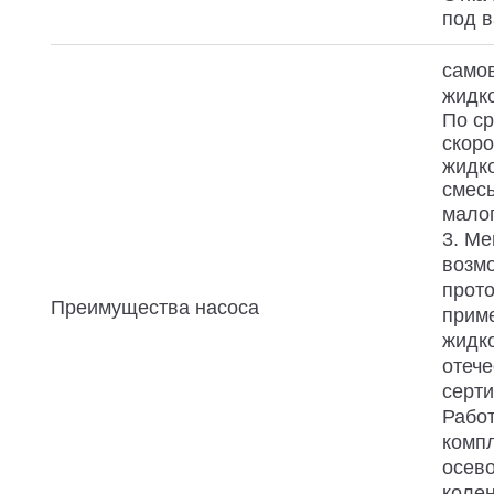
под в
самов
жидко
По с
скоро
жидко
смесь
малог
3. Ме
возмо
прото
Преимущества насоса
приме
жидко
отече
серти
Работ
компл
осев
колен