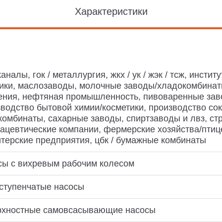
Характеристики
аналы, гок / металлургия, жкх / ук / жэк / тсж, инсти
ики, маслозаводы, молочные заводы/хладокомбинат
ения, нефтяная промышленность, пивоваренные заво
водство бытовой химии/косметики, производство сок
омбинаты, сахарные заводы, спиртзаводы и лвз, стро
цевтические компании, фермерские хозяйства/птиц
терские предприятия, цбк / бумажные комбинаты
сы с вихревым рабочим колесом
ступенчатые насосы
рхностные самовсасывающие насосы