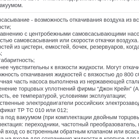
акуумом.
сасывание - возможность откачивания воздуха из в
сти;
равнению с центробежными самовсасывающими насо
стью самовсасывания или скорости откачки воздуха
стей из цистерн, емкостей, бочек, резервуаров, ко
;
абаритность;
нее чувствительны к вязкости жидкости. Могут откачи
жность откачивания жидкостей с вязкостью до 800 с
чная часть насоса выполнена из нержавеющей стали 
нение торцовых уплотнений фирмы “Джон Крейн” (Ан
сть, ее температурой, условиями эксплуатации;
ственные электродвигатели российских электрозаво
фикат ТР ТС 010 или 012;
а под вакуумом (при комплектации двойным торцов
ектация: переходники, частотный преобразователь, 
ой вход со встроенным обратным клапаном или вса
а на входе для сохранения жидкости в корпусе для 