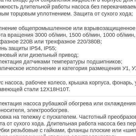
жность длительной работы насоса без перекачиваем
ым торцовым уплотнением. Защита от сухого хода;
лнение общепромышленное или взрывозащищенное 
та вращения 3000 об/мин, 1500 об/мин, 1000 об/мин,
фазное 220В или трехфазное 220/380В;
нь защиты IP54, IP55;
иновый или дизельный привод;
лектация датчиками температуры подшипников;
тическое исполнение и категория размещения У1, У
с насоса, рабочее колесо, крышка корпуса, фонарь, 
авеющей стали 12Х18Н10Т.
ектация насоса рубашкой обогрева или охлаждения 
носителя, электрообогрев.
овка на тележку с пускателем. Частотный преобразо
а от сухого хода. Длительная работа насоса без пе
бки резьбовые с гайками, фланцы плоские или «шип