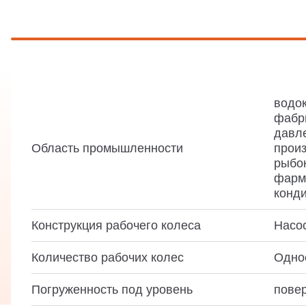
водок
фабр
давл
Область промышленности
произ
рыбок
фарма
конди
Конструкция рабочего колеса
Насо
Количество рабочих колес
Одно
Погруженность под уровень
пове