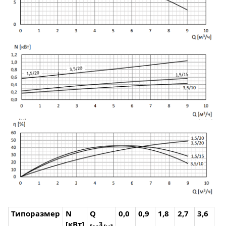
Типоразмер
N
Q
0,0
0,9
1,8
2,7
3,6
4,
[кВт]
3