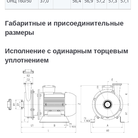
ОНЦ 160/50
37,0
56,4
56,9
57,2
57,3
57,1
56
Габаритные и присоединительные
размеры
Исполнение с одинарным торцевым
уплотнением