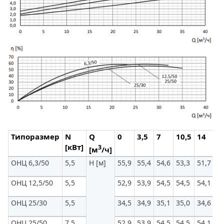
Типоразмер
N
Q
0
3,5
7
10,5
14
1
[кВт]
3
[м
/ч]
ОНЦ 6,3/50
5,5
H [м]
55,9
55,4
54,6
53,3
51,7
49
ОНЦ 12,5/50
5,5
52,9
53,9
54,5
54,5
54,1
53
ОНЦ 25/30
5,5
34,5
34,9
35,1
35,0
34,6
34
ОНЦ 25/50
7,5
52,9
53,9
54,5
54,5
54,1
53