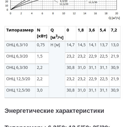
Типоразмер
N
Q
0
1,8
3,6
5,4
7,2
9
[кВт]
3
[м
/ч]
ОНЦ 6,3/10
0,75
H [м]
14,7
14,5
14,1
13,7
13,0
12
ОНЦ 6,3/20
1,5
23,2
23,2
22,9
22,5
21,9
21
ОНЦ 6,3/30
2,2
30,8
31,0
31,1
31,1
30,9
30
ОНЦ 12,5/20
2,2
23,2
23,2
22,9
22,5
21,9
21
ОНЦ 12,5/30
3,0
30,8
31,0
31,1
31,1
30,9
30
Энергетические характеристики