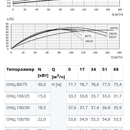
Типоразмер
N
Q
0
17
34
51
68
85
[кВт]
3
[м
/ч]
ОНЦ 80/75
30,0
H [м]
77,7
78,7
78,6
77,5
75,4
72
ОНЦ 100/25
15,0
33,3
33,8
33,7
33,0
31,7
29
ОНЦ 100/30
18,5
37,6
37,7
37,4
36,8
35,9
34
ОНЦ 100/50
22,0
53,6
54,9
55,3
54,8
53,5
51