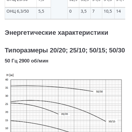
ОНЦ 6,3/50
5,5
0
3,5
7
10,5
14
17
Энергетические характеристики
Типоразмеры 20/20; 25/10; 50/15; 50/30
50 Гц 2900 об/мин