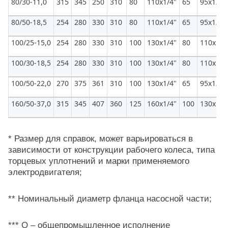
80/30-11,0
315
345
250
310
80
110х1/4"
65
95х1/6"
80/50-18,5
254
280
330
310
80
110х1/4"
65
95х1/6"
100/25-15,0
254
280
330
310
100
130х1/4"
80
110х1/4
100/30-18,5
254
280
330
310
100
130х1/4"
80
110х1/4
100/50-22,0
270
375
361
310
100
130х1/4"
65
95х1/6"
160/50-37,0
315
345
407
360
125
160х1/4"
100
130х1/4
* Размер для справок, может варьироваться в
зависимости от конструкции рабочего колеса, типа
торцевых уплотнений и марки применяемого
электродвигателя;
** Номинальный диаметр фланца насосной части;
*** О – общепромышленное исполнение