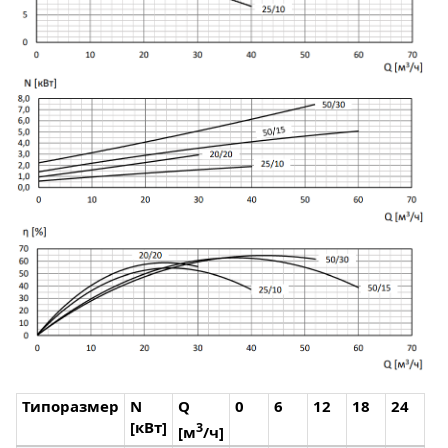
Типоразмер
N
Q
0
6
12
18
24
30
[кВт]
3
[м
/ч]