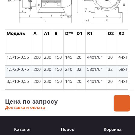
Модель
A
A1
B
D**
D1
R1
D2
R2
1,5/15-0,55
200
230
150
145
20
44х1/6"
20
44х1/6"
1,5/20-0,75
200
230
150
210
32
58х1/6"
32
58х1/6"
3,5/10-0,55
200
230
150
145
20
44х1/6"
20
44х1/6"
3,5/20-1,1
200
230
150
210
32
58х1/6"
32
58х1/6"
Цена по запросу
6,3/10-0,75
200
230
150
210
32
58х1/6"
32
58х1/6"
Доставка и оплата
6,3/20-1,5
200
230
170
210
32
58х1/6"
32
58х1/6"
6,3/30-2,2
200
230
170
260
50
78х1/6"
32
58х1/6"
Каталог
Поиск
Корзина