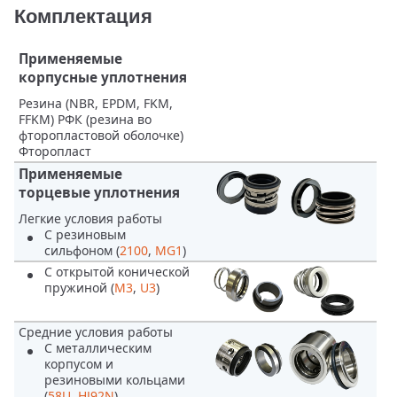
Комплектация
Применяемые
корпусные уплотнения
Резина (NBR, EPDM, FKM,
FFKM) РФК (резина во
фторопластовой оболочке)
Фторопласт
Применяемые
торцевые уплотнения
Легкие условия работы
С резиновым
сильфоном (
2100
,
MG1
)
С открытой конической
пружиной (
M3
,
U3
)
Средние условия работы
С металлическим
корпусом и
резиновыми кольцами
(
58U
,
HJ92N
)