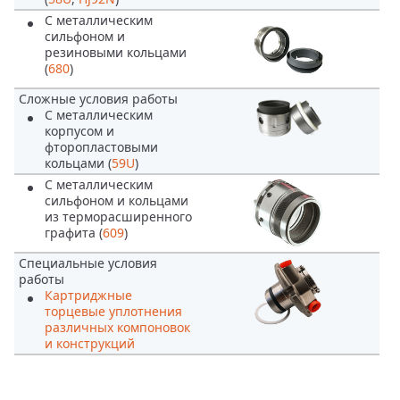
С металлическим
сильфоном и
резиновыми кольцами
(
680
)
Сложные условия работы
С металлическим
корпусом и
фторопластовыми
кольцами (
59U
)
С металлическим
сильфоном и кольцами
из терморасширенного
графита (
609
)
Специальные условия
работы
Картриджные
торцевые уплотнения
различных компоновок
и конструкций