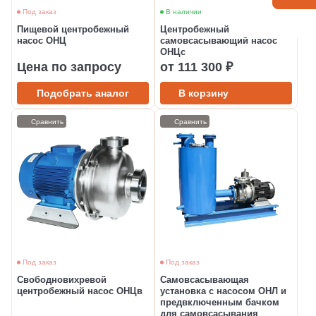
Под заказ
В наличии
Пищевой центробежный
Центробежный
насос ОНЦ
самовсасывающий насос
ОНЦс
Цена по запросу
от 111 300 ₽
Подобрать аналог
В корзину
Сравнить
Сравнить
Под заказ
Под заказ
Свободновихревой
Самовсасывающая
центробежный насос ОНЦв
установка с насосом ОНЛ и
предвключенным бачком
для самовсасывания