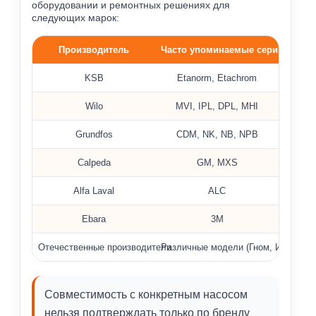
оборудовании и ремонтных решениях для
следующих марок:
Производитель
Часто упоминаемые серии
Примеры насосов, где применяются уплотнения MG1, M
KSB
Etanorm, Etachrom
Wilo
MVI, IPL, DPL, MHI
Grundfos
CDM, NK, NB, NPB
Calpeda
GM, MXS
Alfa Laval
ALC
Ebara
3M
Отечественные производители
Различные модели (Гном, Иртыш, Ц
Совместимость с конкретным насосом
нельзя подтверждать только по бренду