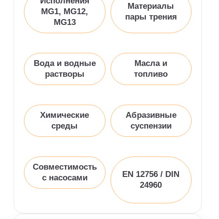
Исполнения
Материалы
MG1, MG12,
пары трения
MG13
Вода и водные
Масла и
растворы
топливо
Химические
Абразивные
среды
суспензии
Совместимость
EN 12756 / DIN
с насосами
24960