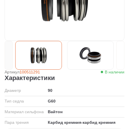
Артикул
100511291
В наличии
Характеристики
Диаметр
90
Тип седла
G60
Материал сильфона
Вайтон
Пара трения
Карбид кремния-карбид кремния