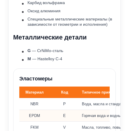
Карбид вольфрама
Оксид алюминия
Специальные металлические материалы (в
зависимости от геометрии и исполнения)
Металлические детали
G
— CrNiMo-сталь
M
— Hastelloy C-4
Эластомеры
Материал
Код
Типичное применение
Материалы эластомеров и типичное применение
NBR
P
Вода, масла и стандартны
EPDM
E
Горячая вода и водные ра
FKM
V
Масла, топливо, повышенн