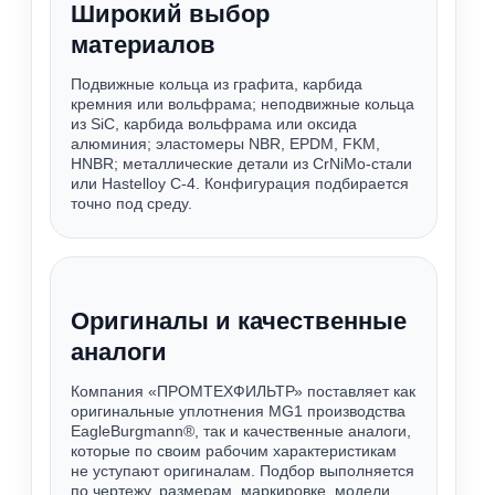
Широкий выбор
материалов
Подвижные кольца из графита, карбида
кремния или вольфрама; неподвижные кольца
из SiC, карбида вольфрама или оксида
алюминия; эластомеры NBR, EPDM, FKM,
HNBR; металлические детали из CrNiMo-стали
или Hastelloy C-4. Конфигурация подбирается
точно под среду.
Оригиналы и качественные
аналоги
Компания «ПРОМТЕХФИЛЬТР» поставляет как
оригинальные уплотнения MG1 производства
EagleBurgmann®, так и качественные аналоги,
которые по своим рабочим характеристикам
не уступают оригиналам. Подбор выполняется
по чертежу, размерам, маркировке, модели