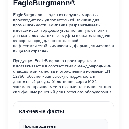
EagleBurgmann®
инженеры подберут оптимальное
исполнение — оригинальное или аналог.
EagleBurgmann — один из ведущих мировых
производителей уплотнительной техники для
промышленности. Компания разрабатывает и
изготавливает торцовые уплотнения, уплотнения
для мешалок, магнитные муфты и системы подачи
затворных сред для нефтегазовой,
нефтехимической, химической, фармацевтической и
пищевой отраслей.
Продукция EagleBurgmann проектируется и
изготавливается в соответствии с международными
стандартами качества и отраслевыми нормами EN
12756, обеспечивая высокую надёжность и
длительный ресурс. Уплотнения серии MG1
занимают прочное место в сегменте компонентных
сильфонных решений для насосного оборудования.
Ключевые факты
Производитель