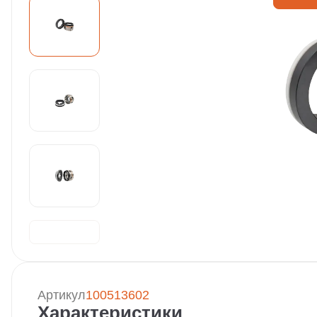
Артикул
100513602
Характеристики