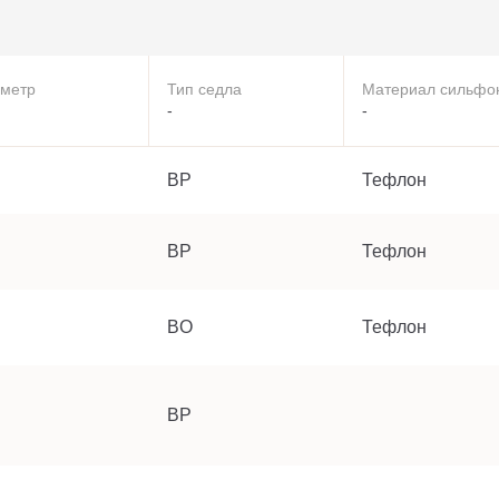
метр
Тип седла
Материал сильфо
-
-
BP
Тефлон
BP
Тефлон
BO
Тефлон
BP