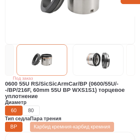
Под заказ
0600 55U RS/SicSicArmCar/BP (0600/55U/-
-/BP/216F, 60mm 55U BP WXS1S1) торцевое
уплотнение
Диаметр
60
80
Тип седла
Пара трения
BP
Карбид кремния-карбид кремния