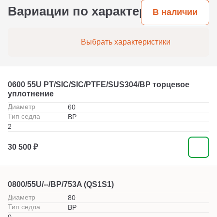
Вариации по характеристикам
В наличии
Выбрать характеристики
0600 55U PT/SIC/SIC/PTFE/SUS304/BP торцевое
уплотнение
Диаметр
60
Тип седла
BP
2
30 500 ₽
0800/55U/--/BP/753A (QS1S1)
Диаметр
80
Тип седла
BP