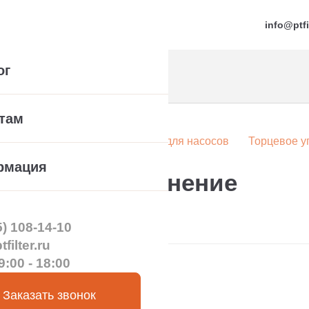
info@ptfi
ог
там
а
Компонентные уплотнения для насосов
Торцевое у
рмация
орцевое уплотнение
5) 108-14-10
filter.ru
9:00 - 18:00
Заказать звонок