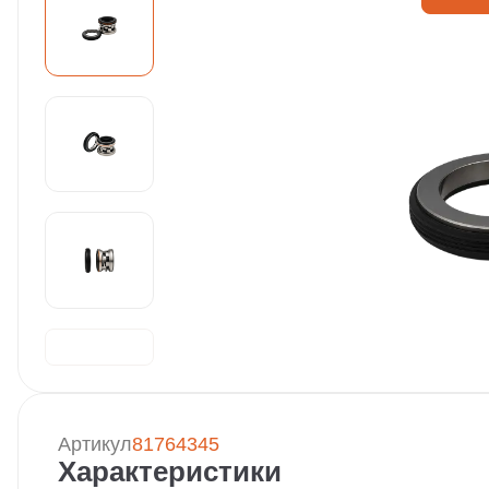
Артикул
81764345
Характеристики