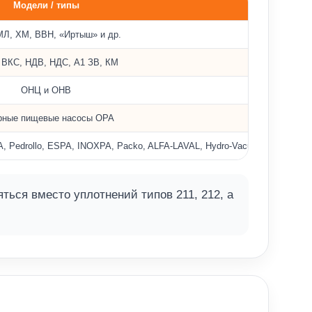
Модели / типы
МЛ, ХМ, ВВН, «Иртыш» и др.
ВКС, НДВ, НДС, А1 ЗВ, КМ
ОНЦ и ОНВ
рные пищевые насосы ОРА
drollo, ESPA, INOXPA, Packo, ALFA‑LAVAL, Hydro‑Vacuum, Kolmeks, Gru
ся вместо уплотнений типов 211, 212, а