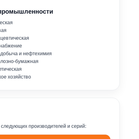
промышленности
еская
вая
цевтическая
набжение
добыча и нефтехимия
лозно-бумажная
етическая
кое хозяйство
 следующих производителей и серий: