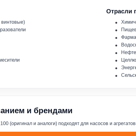
Отрасли 
 винтовые)
Химич
бразователи
Пище
Фарма
Водос
Нефте
месители
Целлю
Энерг
Сельс
ванием и брендами
0 (оригинал и аналоги) подходят для насосов и агрегатов