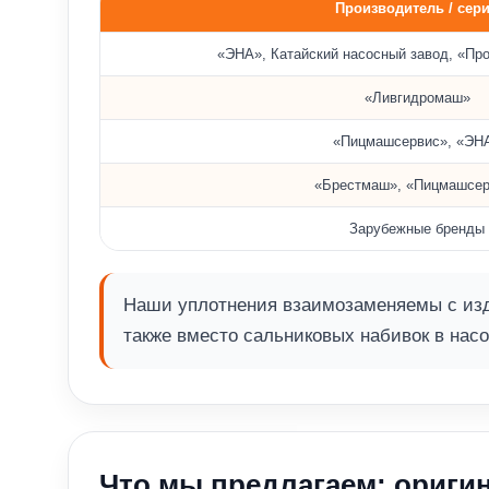
Производитель / сер
Совместимость с насосами различных брендов
«ЭНА», Катайский насосный завод, «Пр
«Ливгидромаш»
«Пицмашсервис», «ЭН
«Брестмаш», «Пицмашсер
Зарубежные бренды
Наши уплотнения взаимозаменяемы с изд
также вместо сальниковых набивок в насо
Что мы предлагаем: оригин