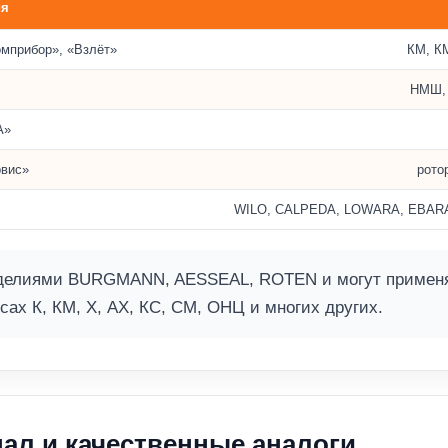
ия
омприбор», «Взлёт»
КМ, К
НМШ, 
А»
вис»
рото
WILO, CALPEDA, LOWARA, EBARA, Pe
елиями BURGMANN, AESSEAL, ROTEN и могут применять
сах К, КМ, Х, АХ, КС, СМ, ОНЦ и многих других.
ал и качественные аналоги