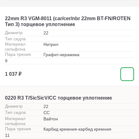
22mm R3 VGM-8011 (car/cer/nbr 22mm BT-FN/ROTEN
Тип 3) торцевое уплотнение
Диаметр
22
Тип седла
Материал
Нитрил
сильфона
Пара трения
Графит-керамика
9
1 037 ₽
0220 R3 T/SicSicV/CC торцевое уплотнение
Диаметр
22
Тип седла
СС
Материал
Вайтон
сильфона
Пара трения
Карбид кремния-карбид кремния
11