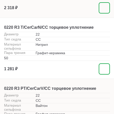
2 318 ₽
0220 R3 T/CerCarN/CC торцевое уплотнение
Диаметр
22
Тип седла
СС
Материал
Нитрил
сильфона
Пара трения
Графит-керамика
50
1 281 ₽
0220 R3 PT/CerCarV/СС торцевое уплотнение
Диаметр
22
Тип седла
СС
Материал
Вайтон
сильфона
Пара трения