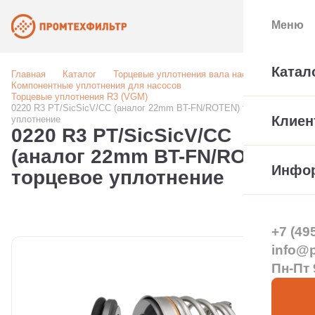
Меню
Катал
Главная
Каталог
Торцевые уплотнения вала насоса
Компонентные уплотнения для насосов
Торцевые уплотнения R3 (VGM)
0220 R3 PT/SicSicV/CC (аналог 22mm BT-FN/ROTEN) торцевое
Клиен
уплотнение
0220 R3 PT/SicSicV/CC
(аналог 22mm BT-FN/ROTEN)
Инфо
торцевое уплотнение
+7 (49
info@pt
Пн-Пт 