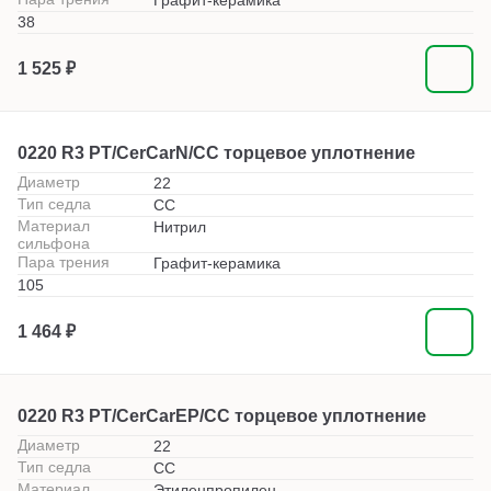
Графит-керамика
38
1 525 ₽
0220 R3 PT/CerCarN/CC торцевое уплотнение
Диаметр
22
Тип седла
СС
Материал
Нитрил
сильфона
Пара трения
Графит-керамика
105
1 464 ₽
0220 R3 PT/CerCarEP/СС торцевое уплотнение
Диаметр
22
Тип седла
СС
Материал
Этиленпропилен