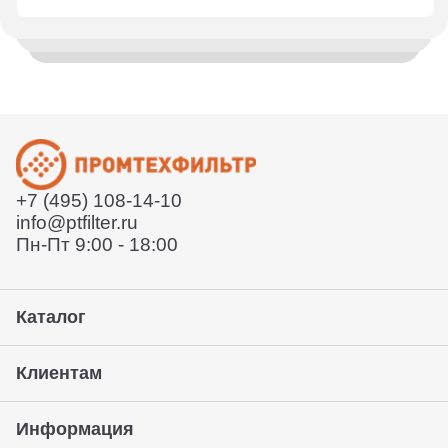
Менеджер уточнит детали, проконсультирует по
Отправим заказ по всей России и в страны СНГ.
вашему вопросу
Деловыми линиями или СДЕК. Так же вы можете
воспользоваться услугами удобной вам курьерской
Согласует техническое задание
службы или забрать товар с нашего склада. Условия
Расскажет условия поставки
уточняйте у вашего менеджера.
Отправит договор и выставит счет
Отправит заказ курьерской службой или вы сможете
забрать его с нашего склада (самовывоз)
+7 (495) 108-14-10
Предоставление гарантии, подписание закрывающих
info@ptfilter.ru
документов
Пн-Пт 9:00 - 18:00
Каталог
Клиентам
Информация