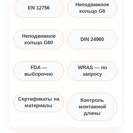
Неподвижное
EN 12756
кольцо G6
Неподвижное
DIN 24960
кольцо G60
FDA —
WRAS — по
выборочно
запросу
Сертификаты на
Контроль
материалы
монтажной
длины