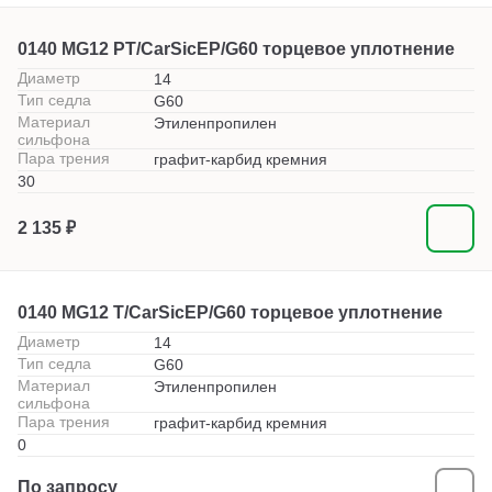
0140 MG12 PT/CarSicEP/G60 торцевое уплотнение
Диаметр
14
Тип седла
G60
Материал
Этиленпропилен
сильфона
Пара трения
графит-карбид кремния
30
2 135 ₽
0140 MG12 T/CarSicEP/G60 торцевое уплотнение
Диаметр
14
Тип седла
G60
Материал
Этиленпропилен
сильфона
Пара трения
графит-карбид кремния
0
По запросу