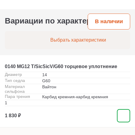
давлению и составу среды.
Вариации по характеристикам
В наличии
Выбрать характеристики
0140 MG12 T/SicSicV/G60 торцевое уплотнение
Диаметр
14
Тип седла
G60
Материал
Вайтон
сильфона
Пара трения
Карбид кремния-карбид кремния
1
1 830 ₽