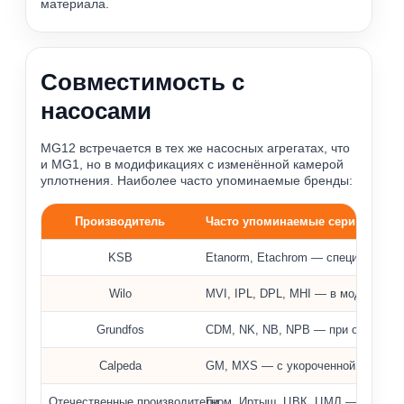
материала.
Совместимость с
насосами
MG12 встречается в тех же насосных агрегатах, что
и MG1, но в модификациях с изменённой камерой
уплотнения. Наиболее часто упоминаемые бренды:
Производитель
Часто упоминаемые серии
Примеры насосов, где применяются уплотнения MG12
KSB
Etanorm, Etachrom — специальные
Wilo
MVI, IPL, DPL, MHI — в модификац
Grundfos
CDM, NK, NB, NPB — при ограниче
Calpeda
GM, MXS — с укороченной установ
Отечественные производители
Гном, Иртыш, ЦВК, ЦМЛ — только 