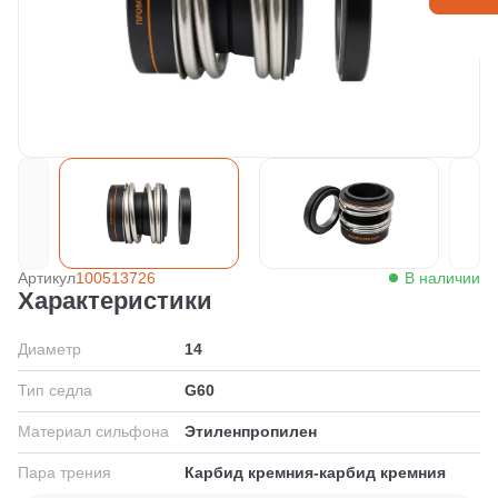
Артикул
100513726
В наличии
Характеристики
Диаметр
14
Тип седла
G60
Материал сильфона
Этиленпропилен
Пара трения
Карбид кремния-карбид кремния