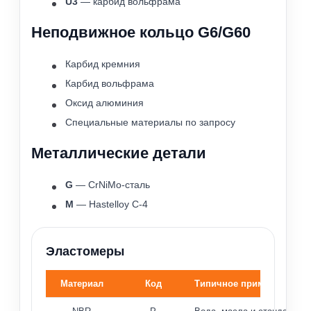
U3
— карбид вольфрама
Неподвижное кольцо G6/G60
Карбид кремния
Карбид вольфрама
Оксид алюминия
Специальные материалы по запросу
Металлические детали
G
— CrNiMo-сталь
M
— Hastelloy C-4
Эластомеры
Материал
Код
Типичное применение
Материалы эластомеров и типичное применение