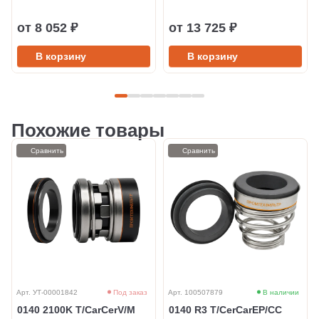
от 8 052 ₽
от 13 725 ₽
В корзину
В корзину
Похожие товары
Сравнить
Сравнить
Арт. УТ-00001842
Под заказ
Арт. 100507879
В наличии
0140 2100K T/CarCerV/M
0140 R3 T/CerCarEP/CC