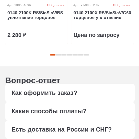
Арт. 100504696
Под заказ
Арт. УТ-00001109
Под заказ
0140 2100K RS/SicSicV/BS
0140 2100X RS/SicSicV/G60
уплотнение торцовое
торцевое уплотнение
2 280 ₽
Цена по запросу
Вопрос-ответ
Как оформить заказ?
Оформите заказ любым удобным способом: через
Какие способы оплаты?
форму обратной связи, сформируйте корзину,
отправьте в свободной форме заявку на подбор по
Мы работаем с юридическими лицами, оплата
электронной почте
info@ptfilter.ru
или позвоните
Есть доставка на России и СНГ?
осуществляется по безналичному расчёту.
+7 495 108-14-10