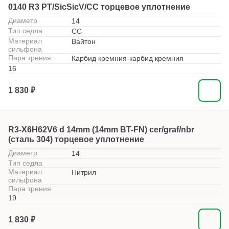
0140 R3 PT/SicSicV/CC торцевое уплотнение
Диаметр
14
Тип седла
СС
Материал
Вайтон
сильфона
Пара трения
Карбид кремния-карбид кремния
16
1 830 ₽
R3-X6H62V6 d 14mm (14mm BT-FN) cer/graf/nbr
(сталь 304) торцевое уплотнение
Диаметр
14
Тип седла
Материал
Нитрил
сильфона
Пара трения
19
1 830 ₽