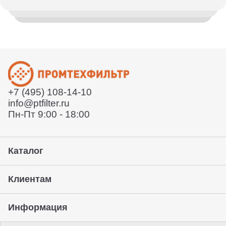
Менеджер уточнит детали, проконсультирует по
Отправим заказ по всей России и в страны СНГ.
вашему вопросу
Деловыми линиями или СДЕК. Так же вы можете
воспользоваться услугами удобной вам курьерской
Согласует техническое задание
службы или забрать товар с нашего склада. Условия
Расскажет условия поставки
уточняйте у вашего менеджера.
Отправит договор и выставит счет
Отправит заказ курьерской службой или вы сможете
забрать его с нашего склада (самовывоз)
+7 (495) 108-14-10
Предоставление гарантии, подписание закрывающих
info@ptfilter.ru
документов
Пн-Пт 9:00 - 18:00
Каталог
Клиентам
Информация