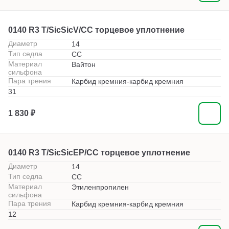
0140 R3 T/SicSicV/CC торцевое уплотнение
Диаметр
14
Тип седла
СС
Материал
Вайтон
сильфона
Пара трения
Карбид кремния-карбид кремния
31
1 830 ₽
0140 R3 T/SicSicEP/CC торцевое уплотнение
Диаметр
14
Тип седла
СС
Материал
Этиленпропилен
сильфона
Пара трения
Карбид кремния-карбид кремния
12