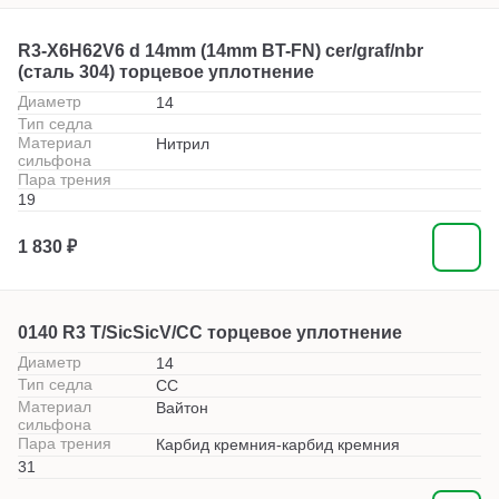
R3-X6H62V6 d 14mm (14mm BT-FN) cer/graf/nbr
(сталь 304) торцевое уплотнение
Диаметр
14
Тип седла
Материал
Нитрил
сильфона
Пара трения
19
1 830 ₽
0140 R3 T/SicSicV/CC торцевое уплотнение
Диаметр
14
Тип седла
СС
Материал
Вайтон
сильфона
Пара трения
Карбид кремния-карбид кремния
31