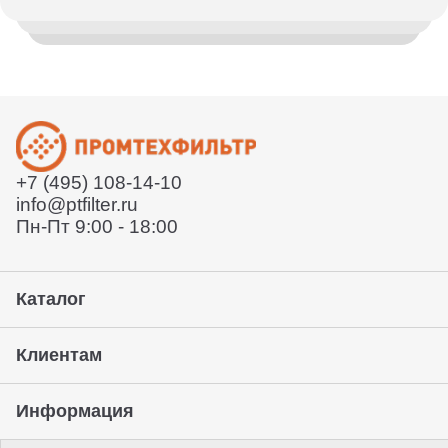
Менеджер уточнит детали, проконсультирует по
Отправим заказ по всей России и в страны СНГ.
вашему вопросу
Деловыми линиями или СДЕК. Так же вы можете
воспользоваться услугами удобной вам курьерской
Согласует техническое задание
службы или забрать товар с нашего склада. Условия
Расскажет условия поставки
уточняйте у вашего менеджера.
Отправит договор и выставит счет
Отправит заказ курьерской службой или вы сможете
забрать его с нашего склада (самовывоз)
+7 (495) 108-14-10
Предоставление гарантии, подписание закрывающих
info@ptfilter.ru
документов
Пн-Пт 9:00 - 18:00
Каталог
Клиентам
Информация