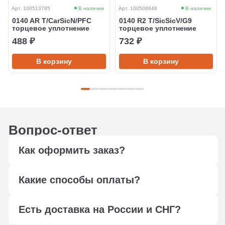
Арт. 100513785
В наличии
Арт. 100508848
В наличии
0140 AR T/CarSicN/PFC
0140 R2 T/SicSicV/G9
торцевое уплотнение
торцевое уплотнение
488 ₽
732 ₽
В корзину
В корзину
Вопрос-ответ
Как оформить заказ?
Оформите заказ любым удобным способом: через
Какие способы оплаты?
форму обратной связи, сформируйте корзину,
отправьте в свободной форме заявку на подбор по
Мы работаем с юридическими лицами, оплата
электронной почте
info@ptfilter.ru
или позвоните
Есть доставка на России и СНГ?
осуществляется по безналичному расчёту.
+7 495 108-14-10