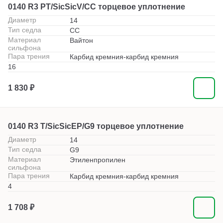
0140 R3 PT/SicSicV/CC торцевое уплотнение
Диаметр
14
Тип седла
СС
Материал
Вайтон
сильфона
Пара трения
Карбид кремния-карбид кремния
16
1 830 ₽
0140 R3 T/SicSicEP/G9 торцевое уплотнение
Диаметр
14
Тип седла
G9
Материал
Этиленпропилен
сильфона
Пара трения
Карбид кремния-карбид кремния
4
1 708 ₽