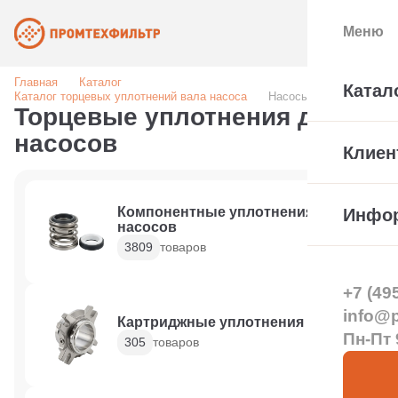
Меню
Главная
Каталог
Катал
Каталог торцевых уплотнений вала насоса
Насосы
Торцевые уплотнения для
насосов
Клиен
Компонентные уплотнения для
Инфо
насосов
3809
товаров
+7 (49
info@pt
Картриджные уплотнения
Пн-Пт 
305
товаров