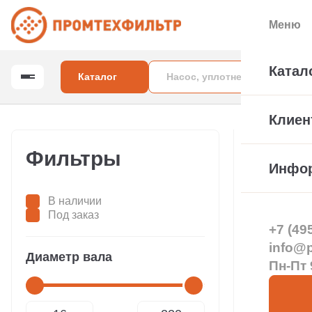
Меню
Катал
Каталог
Клиен
Главная
Торц
Фильтры
Инфо
реак
В наличии
Под заказ
+7 (49
info@pt
Диаметр вала
Пн-Пт 