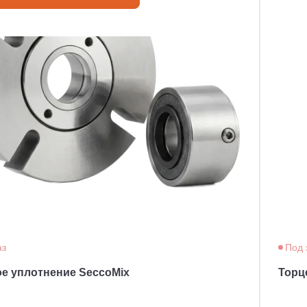
аз
Под 
е уплотнение SeccoMix
Торц