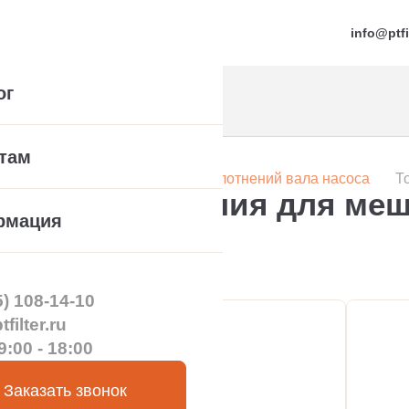
info@ptfi
ог
там
Каталог
Каталог торцевых уплотнений вала насоса
Т
евые уплотнения для меш
рмация
торов
5) 108-14-10
filter.ru
9:00 - 18:00
Заказать звонок