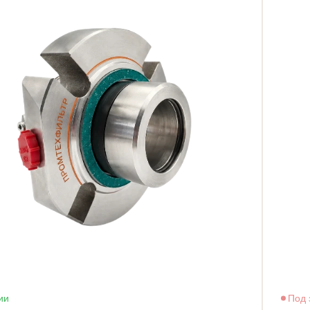
ии
Под 