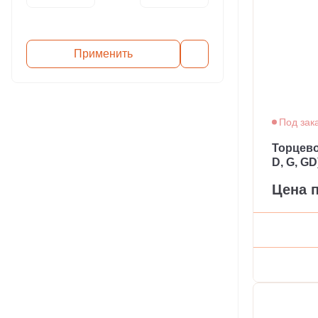
Применить
Под зак
Торцево
D, G, GD
Цена 