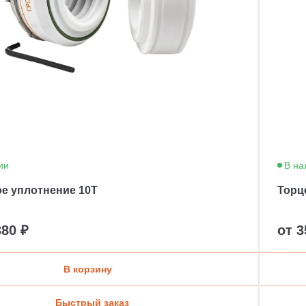
ии
В на
е уплотнение 10T
Торц
380 ₽
от 3
В корзину
Быстрый заказ