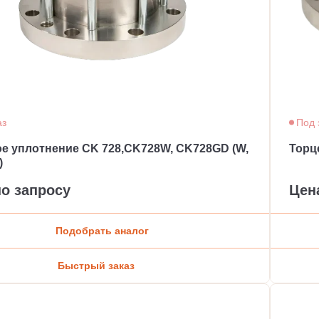
аз
Под 
е уплотнение CK 728,CK728W, CK728GD (W,
Торц
)
по запросу
Цен
Подобрать аналог
Быстрый заказ