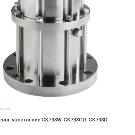
заказ
евое уплотнение CK738W, CK738GD, CK738D