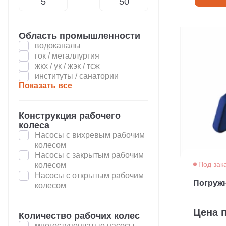
Область промышленности
водоканалы
гок / металлургия
жкх / ук / жэк / тсж
институты / санатории
Показать все
Конструкция рабочего
колеса
Насосы с вихревым рабочим
колесом
Насосы с закрытым рабочим
Под зак
колесом
Насосы с открытым рабочим
Погруж
колесом
Цена 
Количество рабочих колес
многоступенчатые насосы