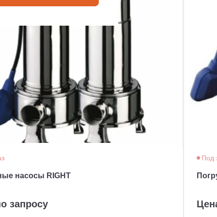
аз
Под 
ные насосы RIGHT
Погр
по запросу
Цен