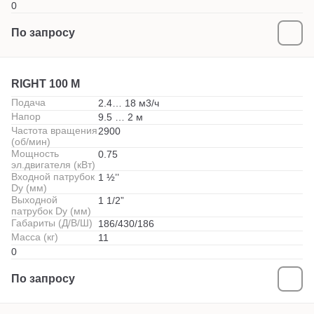
0
По запросу
RIGHT 100 M
Подача
2.4… 18 м3/ч
Напор
9.5 … 2 м
Частота вращения
2900
(об/мин)
Мощность
0.75
эл.двигателя (кВт)
Входной патрубок
1 ½’’
Dy (мм)
Выходной
1 1/2”
патрубок Dy (мм)
Габариты (Д/В/Ш)
186/430/186
Масса (кг)
11
0
По запросу