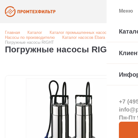
Меню
Катал
Главная
Каталог
Каталог промышленных насосов
Насосы по производителю
Каталог насосов Ebara (Италия)
Погружные насосы RIGHT
Погружные насосы RIGHT
Клиен
Инфо
+7 (49
info@pt
Пн-Пт 