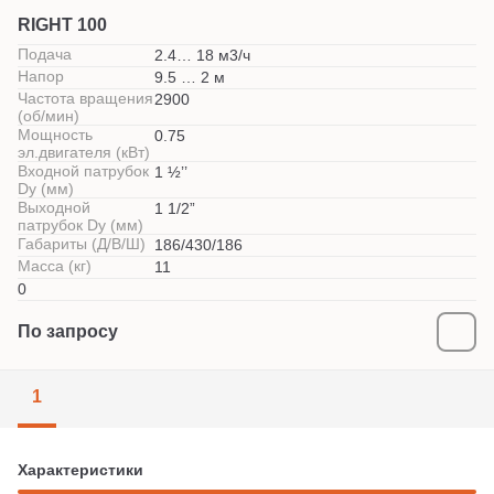
RIGHT 100
Подача
2.4… 18 м3/ч
Напор
9.5 … 2 м
Частота вращения
2900
(об/мин)
Мощность
0.75
эл.двигателя (кВт)
Входной патрубок
1 ½’’
Dy (мм)
Выходной
1 1/2”
патрубок Dy (мм)
Габариты (Д/В/Ш)
186/430/186
Масса (кг)
11
0
По запросу
1
Характеристики