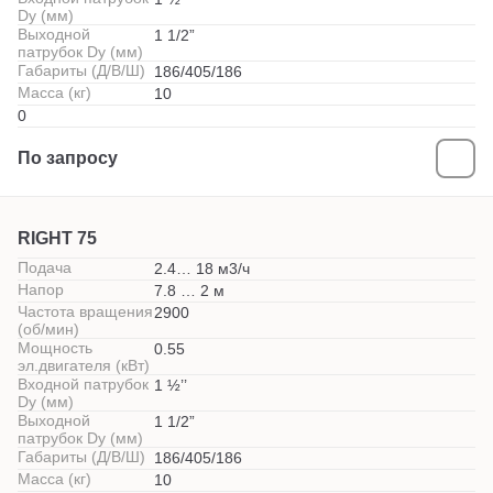
Dy (мм)
Выходной
1 1/2”
патрубок Dy (мм)
Габариты (Д/В/Ш)
186/405/186
Масса (кг)
10
0
По запросу
RIGHT 75
Подача
2.4… 18 м3/ч
Напор
7.8 … 2 м
Частота вращения
2900
(об/мин)
Мощность
0.55
эл.двигателя (кВт)
Входной патрубок
1 ½’’
Dy (мм)
Выходной
1 1/2”
патрубок Dy (мм)
Габариты (Д/В/Ш)
186/405/186
Масса (кг)
10