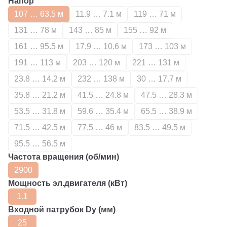
Напор
107 … 63.5 м
11.9 … 7.1 м
119 … 71 м
131 … 78 м
143 … 85 м
155 … 92 м
161 … 95.5 м
17.9 … 10.6 м
173 … 103 м
191 … 113 м
203 … 120 м
221 … 131 м
23.8 … 14.2 м
232 … 138 м
30 … 17.7 м
35.8 … 21.2 м
41.5 … 24.8 м
47.5 … 28.3 м
53.5 … 31.8 м
59.6 … 35.4 м
65.5 … 38.9 м
71.5 … 42.5 м
77.5 … 46 м
83.5 … 49.5 м
95.5 … 56.5 м
Частота вращения (об/мин)
2900
Мощность эл.двигателя (кВт)
1.1
Входной патрубок Dy (мм)
25