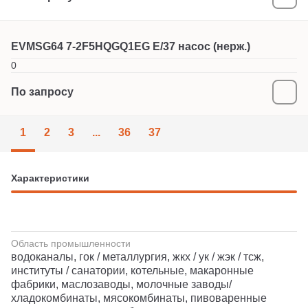
EVMSG64 7-2F5HQGQ1EG E/37 насос (нерж.)
0
По запросу
1
2
3
...
36
37
Характеристики
Область промышленности
водоканалы, гок / металлургия, жкх / ук / жэк / тсж,
институты / санатории, котельные, макаронные
фабрики, маслозаводы, молочные заводы/
хладокомбинаты, мясокомбинаты, пивоваренные