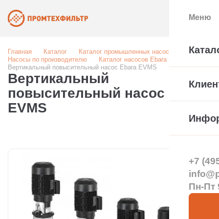
Меню
Катал
Главная
Каталог
Каталог промышленных насосов
Насосы по производителю
Каталог насосов Ebara (Италия)
Вертикальный повысительный насос Ebara EVMS
Вертикальный
Клиен
повысительный насос Ebara
EVMS
Инфо
+7 (49
info@pt
Пн-Пт 