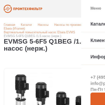
Меню
Катал
Главная
Каталог
Насосы
Насосы по производителю
Ebara (Италия)
Вертикальный повысительный насос Ebara EVMS
EVMSG 5-6F5 Q1BEG /1.5 насос (нерж.)
EVMSG 5-6F5 Q1BEG /1.5
Клиен
насос (нерж.)
Инфо
+7 (49
info@pt
Пн-Пт 