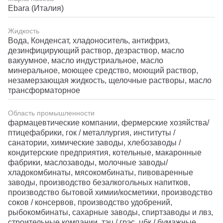
Ebara (Италия)
Жидкость
Вода, Конденсат, хладоноситель, антифриз,
дезинфицирующий раствор, дезраствор, масло
вакуумное, масло индустриальное, масло
минеральное, моющее средство, моющий раствор,
незамерзающая жидкость, щелочные растворы, масло
трансформаторное
Область промышленности
фармацевтические компании, фермерские хозяйства/
птицефабрики, гок / металлургия, институты /
санатории, химические заводы, хлебозаводы /
кондитерские предприятия, котельные, макаронные
фабрики, маслозаводы, молочные заводы/
хладокомбинаты, мясокомбинаты, пивоваренные
заводы, производство безалкогольных напитков,
производство бытовой химии/косметики, производство
соков / консервов, производство удобрений,
рыбокомбинаты, сахарные заводы, спиртзаводы и лвз,
строительные компании, тэц / грэс, цбк / бумажные