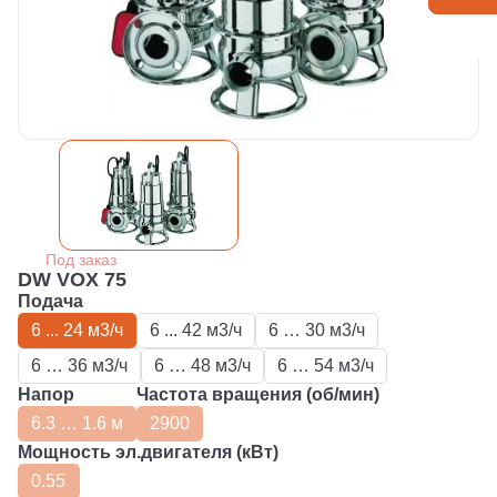
Под заказ
DW VOX 75
Подача
6 ... 24 м3/ч
6 ... 42 м3/ч
6 … 30 м3/ч
6 … 36 м3/ч
6 … 48 м3/ч
6 … 54 м3/ч
Напор
Частота вращения (об/мин)
6.3 … 1.6 м
2900
Мощность эл.двигателя (кВт)
0.55