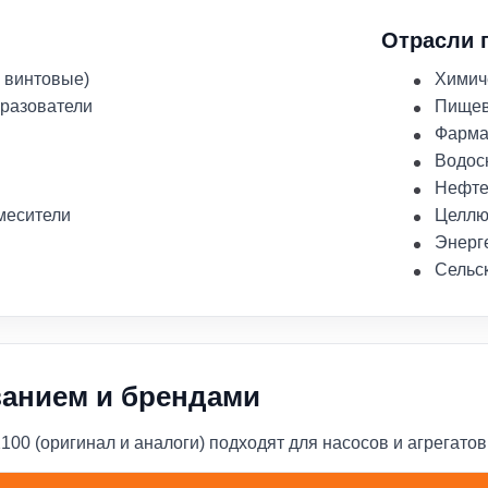
Отрасли 
 винтовые)
Химич
бразователи
Пище
Фарма
Водос
Нефте
месители
Целлю
Энерг
Сельс
ванием и брендами
0 (оригинал и аналоги) подходят для насосов и агрегатов