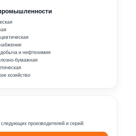
промышленности
еская
вая
цевтическая
набжение
добыча и нефтехимия
лозно-бумажная
етическая
кое хозяйство
 следующих производителей и серий: