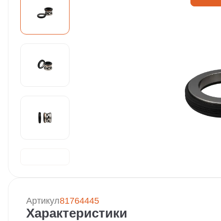
Артикул
81764445
Характеристики