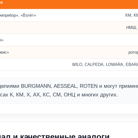
ия
омприбор», «Взлёт»
КМ, К
НМШ, 
А»
вис»
рото
WILO, CALPEDA, LOWARA, EBARA, Pe
елиями BURGMANN, AESSEAL, ROTEN и могут применять
сах К, КМ, Х, АХ, КС, СМ, ОНЦ и многих других.
ал и качественные аналоги