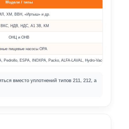
Модели / типы
МЛ, ХМ, ВВН, «Иртыш» и др.
ВКС, НДВ, НДС, А1 ЗВ, КМ
ОНЦ и ОНВ
рные пищевые насосы ОРА
drollo, ESPA, INOXPA, Packo, ALFA‑LAVAL, Hydro‑Vacuum, Kolmeks, Gru
ся вместо уплотнений типов 211, 212, а