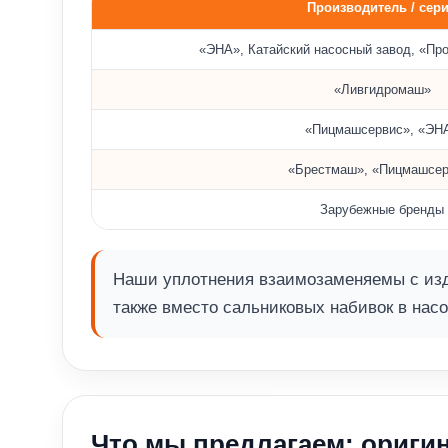
Производитель / сер
Совместимость с насосами различных брендов
«ЭНА», Катайский насосный завод, «Пр
«Ливгидромаш»
«Пицмашсервис», «ЭН
«Брестмаш», «Пицмашсер
Зарубежные бренды
Наши уплотнения взаимозаменяемы с изд
также вместо сальниковых набивок в насо
Что мы предлагаем: оригин