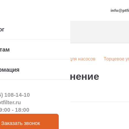
info@ptfi
ог
там
а
Компонентные уплотнения для насосов
Торцевое у
рмация
орцевое уплотнение
5) 108-14-10
filter.ru
9:00 - 18:00
Заказать звонок