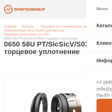
Меню
Катал
Главная
Каталог
Торцевые уплотнения вала насоса
Компонентные уплотнения для насосов
Торцевое уплотнение тип 58U
0650 58U PT/SicSicV/S03U торцевое уплотнение
0650 58U PT/SicSicV/S03U
Клиен
торцевое уплотнение
Инфо
+7 (49
info@pt
Пн-Пт 