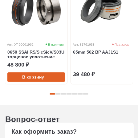
Арт. УТ-00001962
В наличии
Арт. 81761633
Под заказ
0650 SSAI RS/SicSicV/S03U
65mm 502 BP AAJ1S1
торцевое уплотнение
48 800 ₽
39 480 ₽
В корзину
Вопрос-ответ
Как оформить заказ?