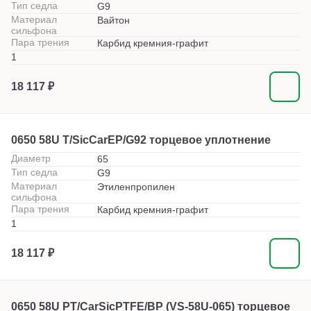
Тип седла
G9
Материал
Вайтон
сильфона
Пара трения
Карбид кремния-графит
1
18 117 ₽
0650 58U T/SicCarEP/G92 торцевое уплотнение
Диаметр
65
Тип седла
G9
Материал
Этиленпропилен
сильфона
Пара трения
Карбид кремния-графит
1
18 117 ₽
0650 58U PT/CarSicPTFE/BP (VS-58U-065) торцевое