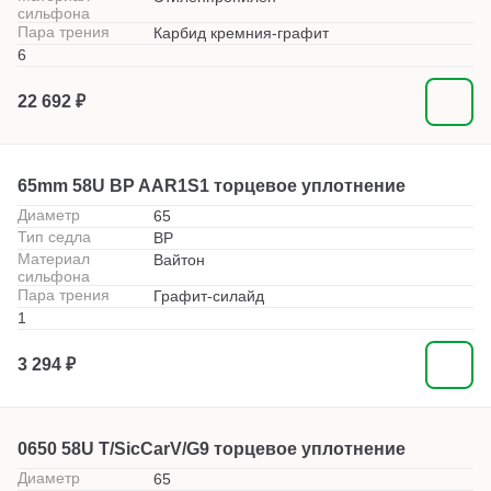
сильфона
Пара трения
Карбид кремния-графит
6
22 692 ₽
65mm 58U BP AAR1S1 торцевое уплотнение
Диаметр
65
Тип седла
BP
Материал
Вайтон
сильфона
Пара трения
Графит-силайд
1
3 294 ₽
0650 58U T/SicCarV/G9 торцевое уплотнение
Диаметр
65