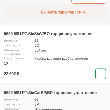
Выбрать характеристики
0650 58U PT/SicSicV/BO торцевое уплотнение
Диаметр
65
Тип седла
BO
Материал
Вайтон
сильфона
Пара трения
Карбид кремния-карбид кремния
10
22 692 ₽
0650 58U PT/SicCarEP/BP торцевое уплотнение
Диаметр
65
Тип седла
BP
Материал
Этиленпропилен