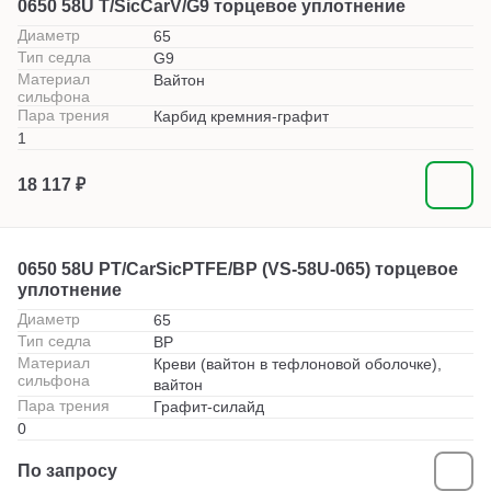
0650 58U T/SicCarV/G9 торцевое уплотнение
Диаметр
65
Тип седла
G9
Материал
Вайтон
сильфона
Пара трения
Карбид кремния-графит
1
18 117 ₽
0650 58U PT/CarSicPTFE/BP (VS-58U-065) торцевое
уплотнение
Диаметр
65
Тип седла
BP
Материал
Креви (вайтон в тефлоновой оболочке),
сильфона
вайтон
Пара трения
Графит-силайд
0
По запросу