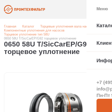
Меню
Катал
Главная
Каталог
Торцевые уплотнения вала насоса
Компонентные уплотнения для насосов
Торцевое уплотнение тип 58U
0650 58U T/SicCarEP/G92 торцевое уплотнение
0650 58U T/SicCarEP/G92
Клиен
торцевое уплотнение
Инфо
+7 (49
info@pt
Пн-Пт 