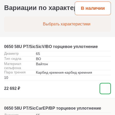
Вариации по характеристикам
В наличии
Выбрать характеристики
0650 58U PT/SicSicV/BO торцевое уплотнение
Диаметр
65
Тип седла
BO
Материал
Вайтон
сильфона
Пара трения
Карбид кремния-карбид кремния
10
22 692 ₽
0650 58U PT/SicCarEP/BP торцевое уплотнение