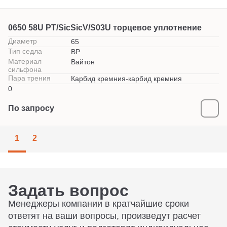
0650 58U PT/SicSicV/S03U торцевое уплотнение
Диаметр
65
Тип седла
BP
Материал
Вайтон
сильфона
Пара трения
Карбид кремния-карбид кремния
0
По запросу
1
2
Задать вопрос
Менеджеры компании в кратчайшие сроки
ответят на ваши вопросы, произведут расчет