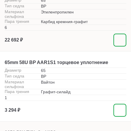
Диаметр
65
Тип седла
BP
Материал
Этиленпропилен
сильфона
Пара трения
Карбид кремния-графит
6
22 692 ₽
65mm 58U BP AAR1S1 торцевое уплотнение
Диаметр
65
Тип седла
BP
Материал
Вайтон
сильфона
Пара трения
Графит-силайд
1
3 294 ₽