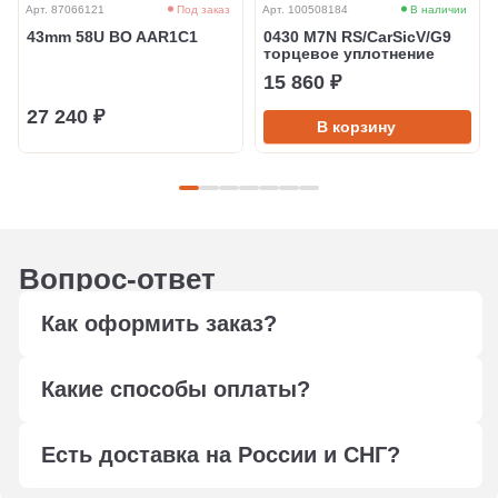
Арт. 87066121
Под заказ
Арт. 100508184
В наличии
43mm 58U BO AAR1C1
0430 M7N RS/CarSicV/G9
торцевое уплотнение
15 860 ₽
27 240 ₽
В корзину
Вопрос-ответ
Как оформить заказ?
Оформите заказ любым удобным способом: через
Какие способы оплаты?
форму обратной связи, сформируйте корзину,
отправьте в свободной форме заявку на подбор по
Мы работаем с юридическими лицами, оплата
электронной почте
info@ptfilter.ru
или позвоните
Есть доставка на России и СНГ?
осуществляется по безналичному расчёту.
+7 495 108-14-10
Менеджер уточнит детали, проконсультирует по