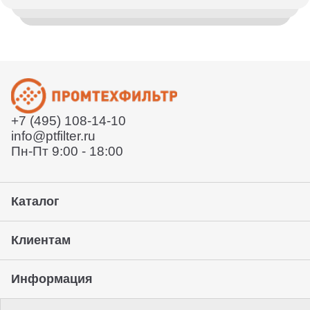
Отправим заказ по всей России и в страны СНГ.
вашему вопросу
Деловыми линиями или СДЕК. Так же вы можете
воспользоваться услугами удобной вам курьерской
Согласует техническое задание
службы или забрать товар с нашего склада. Условия
Расскажет условия поставки
уточняйте у вашего менеджера.
Отправит договор и выставит счет
Отправит заказ курьерской службой или вы сможете
забрать его с нашего склада (самовывоз)
+7 (495) 108-14-10
Предоставление гарантии, подписание закрывающих
info@ptfilter.ru
документов
Пн-Пт 9:00 - 18:00
Каталог
Клиентам
Информация