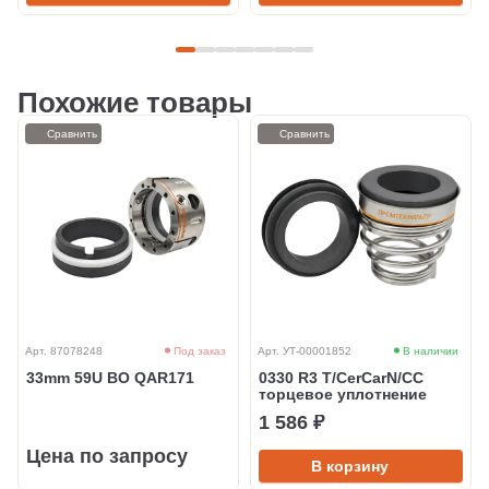
Похожие товары
Сравнить
Сравнить
Арт. 87078248
Под заказ
Арт. УТ-00001852
В наличии
33mm 59U BO QAR171
0330 R3 T/CerCarN/CC
торцевое уплотнение
1 586 ₽
Цена по запросу
В корзину