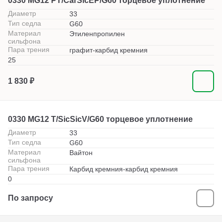
0330 MG12 PT/CarSicEP/G60 торцевое уплотнение
Диаметр
33
Тип седла
G60
Материал
Этиленпропилен
сильфона
Пара трения
графит-карбид кремния
25
1 830 ₽
0330 MG12 T/SicSicV/G60 торцевое уплотнение
Диаметр
33
Тип седла
G60
Материал
Вайтон
сильфона
Пара трения
Карбид кремния-карбид кремния
0
По запросу