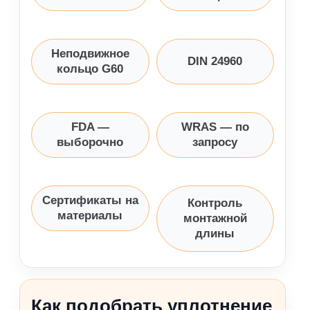
Неподвижное
DIN 24960
кольцо G60
FDA —
WRAS — по
выборочно
запросу
Сертификаты на
Контроль
материалы
монтажной
длины
Как подобрать уплотнение