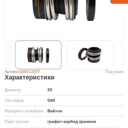
Артикул
100513107
Под заказ
Характеристики
Диаметр
33
Тип седла
G60
Материал сильфона
Вайтон
Пара трения
графит-карбид кремния