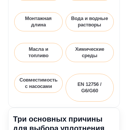
Монтажная
Вода и водные
длина
растворы
Масла и
Химические
топливо
среды
Совместимость
EN 12756 /
с насосами
G6/G60
Три основных причины
для выбора уплотнения