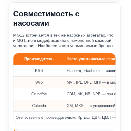
Совместимость с
насосами
MG12 встречается в тех же насосных агрегатах, что
и MG1, но в модификациях с изменённой камерой
уплотнения. Наиболее часто упоминаемые бренды:
Производитель
Часто упоминаемые серии
Примеры насосов, где применяются уплотнения MG12
KSB
Etanorm, Etachrom — специальные
Wilo
MVI, IPL, DPL, MHI — в модификац
Grundfos
CDM, NK, NB, NPB — при ограниче
Calpeda
GM, MXS — с укороченной установ
Отечественные производители
Гном, Иртыш, ЦВК, ЦМЛ — только 