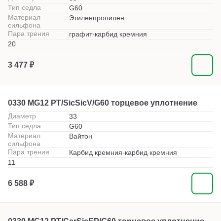
Тип седла
G60
Материал
Этиленпропилен
сильфона
Пара трения
графит-карбид кремния
20
3 477 ₽
0330 MG12 PT/SicSicV/G60 торцевое уплотнение
Диаметр
33
Тип седла
G60
Материал
Вайтон
сильфона
Пара трения
Карбид кремния-карбид кремния
11
6 588 ₽