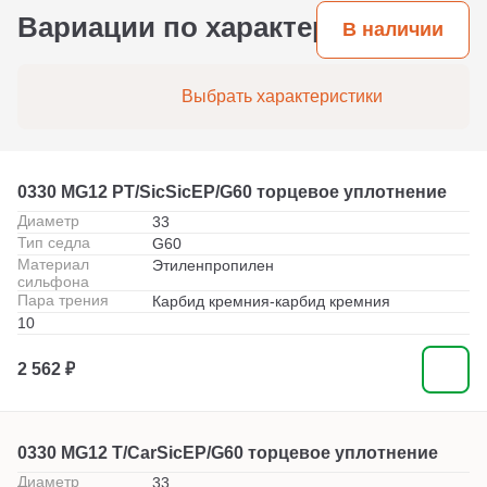
Вариации по характеристикам
В наличии
Выбрать характеристики
0330 MG12 PT/SicSicEP/G60 торцевое уплотнение
Диаметр
33
Тип седла
G60
Материал
Этиленпропилен
сильфона
Пара трения
Карбид кремния-карбид кремния
10
2 562 ₽
0330 MG12 T/CarSicEP/G60 торцевое уплотнение
Диаметр
33