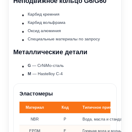
Неподвижное кольцо G6/G60
Карбид кремния
Карбид вольфрама
Оксид алюминия
Специальные материалы по запросу
Металлические детали
G
— CrNiMo-сталь
M
— Hastelloy C-4
Эластомеры
Материал
Код
Типичное применение
Материалы эластомеров и типичное применение
NBR
P
Вода, масла и стандартны
EPDM
E
Горячая вода и водные ра