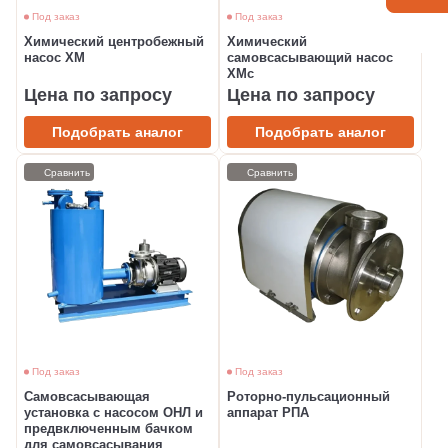
Под заказ
Под заказ
Химический центробежный
Химический
насос ХМ
самовсасывающий насос
ХМс
Цена по запросу
Цена по запросу
Подобрать аналог
Подобрать аналог
Сравнить
Сравнить
Под заказ
Под заказ
Самовсасывающая
Роторно-пульсационный
установка с насосом ОНЛ и
аппарат РПА
предвключенным бачком
для самовсасывания