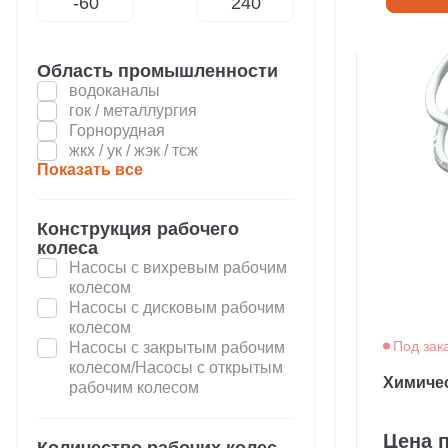
Область промышленности
водоканалы
гок / металлургия
Горнорудная
жкх / ук / жэк / тсж
Показать все
Конструкция рабочего
колеса
Насосы с вихревым рабочим
колесом
Насосы с дисковым рабочим
колесом
Под зак
Насосы с закрытым рабочим
колесом/Насосы с открытым
Химиче
рабочим колесом
Цена 
Количество рабочих колес