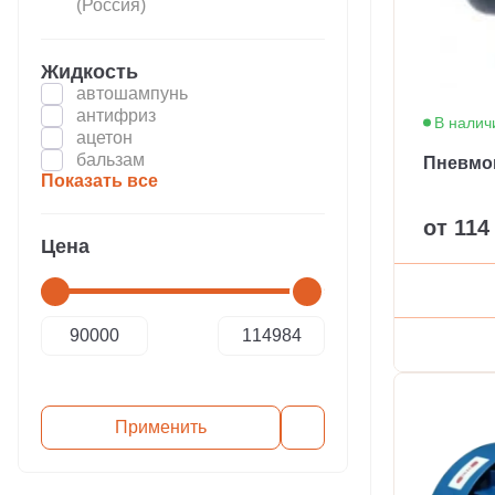
(Россия)
Жидкость
автошампунь
антифриз
В налич
ацетон
бальзам
Пневмо
Показать все
от 114
Цена
Применить