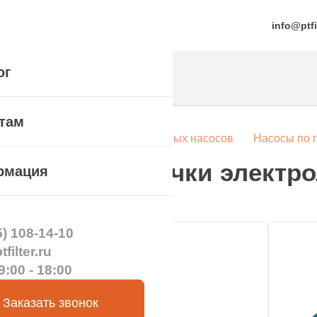
info@ptfi
ог
там
Каталог
Каталог промышленных насосов
Насосы по 
перекачки электролита
сы для перекачки электр
рмация
5) 108-14-10
filter.ru
9:00 - 18:00
Заказать звонок