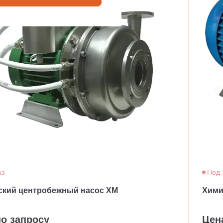
аз
Под 
ский центробежный насос ХМ
Хими
по запросу
Цен