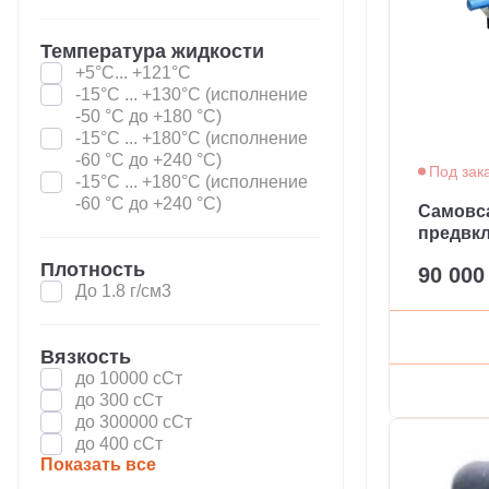
Температура жидкости
+5°С... +121°С
-15°С ... +130°С (исполнение
-50 °С до +180 °С)
-15°С ... +180°С (исполнение
-60 °С до +240 °С)
Под зак
-15°С ... +180°С (исполнение
-60 °С до +240 °С)
Самовс
предвк
Плотность
90 000
До 1.8 г/см3
Вязкость
до 10000 сСт
до 300 сСт
до 300000 сСт
до 400 сСт
Показать все