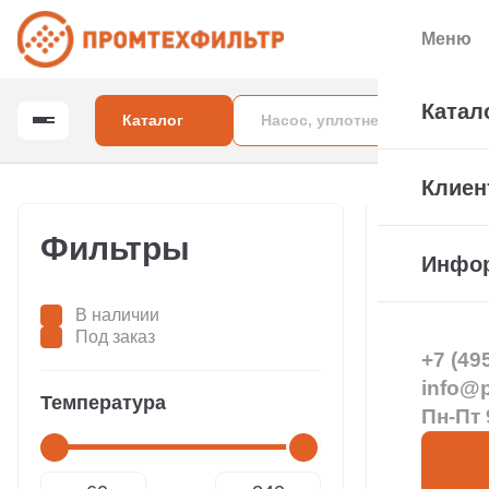
Меню
Катал
Каталог
Клиен
Главная
Насосы для 
Фильтры
Насо
Инфо
В наличии
Под заказ
+7 (49
info@pt
Температура
Пн-Пт 