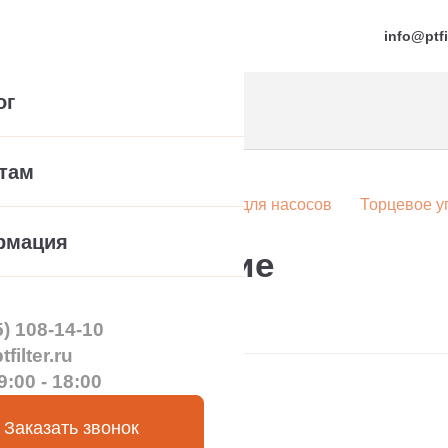
info@ptfi
ог
там
а
Компонентные уплотнения для насосов
Торцевое у
рмация
евое уплотнение
5) 108-14-10
filter.ru
9:00 - 18:00
Заказать звонок