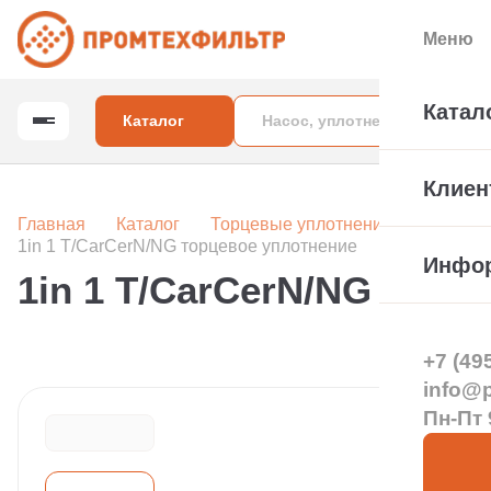
Меню
Катал
Каталог
Клиен
Главная
Каталог
Торцевые уплотнения вала насос
1in 1 T/CarCerN/NG торцевое уплотнение
Инфо
1in 1 T/CarCerN/NG торц
+7 (49
info@pt
Пн-Пт 