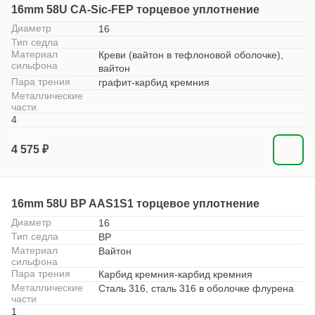
16mm 58U CA-Sic-FEP торцевое уплотнение
Диаметр
16
Тип седла
Материал
Креви (вайтон в тефлоновой оболочке),
сильфона
вайтон
Пара трения
графит-карбид кремния
Металлические
части
4
4 575 ₽
16mm 58U BP AAS1S1 торцевое уплотнение
Диаметр
16
Тип седла
BP
Материал
Вайтон
сильфона
Пара трения
Карбид кремния-карбид кремния
Металлические
Сталь 316, сталь 316 в оболочке флурена
части
1