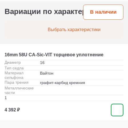
Вариации по характеристикам
В наличии
Выбрать характеристики
16mm 58U CA-Sic-VIT торцевое уплотнение
Диаметр
16
Тип седла
Материал
Вайтон
сильфона
Пара трения
графит-карбид кремния
Металлические
части
1
4 392 ₽