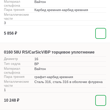
Материал
Вайтон
сильфона
Пара трения
Карбид кремния-карбид кремния
Металлические
части
3
5 856 ₽
0160 58U RS/CarSicV/BP торцевое уплотнение
Диаметр
16
Тип седла
BP
Материал
Вайтон
сильфона
Пара трения
графит-карбид кремния
Металлические
Сталь 316, сталь 316 в оболочке флурена
части
1
10 248 ₽