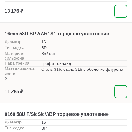
13 176 ₽
16mm 58U BP AAR1S1 торцевое уплотнение
Диаметр
16
Тип седла
BP
Материал
Вайтон
сильфона
Пара трения
Графит-силайд
Металлические
Сталь 316, сталь 316 в оболочке флурена
части
2
11 285 ₽
0160 58U T/SicSicV/BP торцевое уплотнение
Диаметр
16
Тип седла
BP