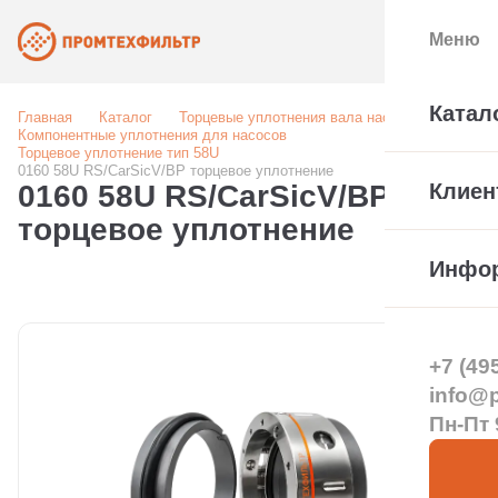
Меню
Катал
Главная
Каталог
Торцевые уплотнения вала насоса
Компонентные уплотнения для насосов
Торцевое уплотнение тип 58U
0160 58U RS/CarSicV/BP торцевое уплотнение
0160 58U RS/CarSicV/BP
Клиен
торцевое уплотнение
Инфо
+7 (49
info@pt
Пн-Пт 