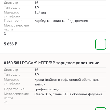
Диаметр
16
Тип седла
BP
Материал
Вайтон
сильфона
Пара трения
Карбид кремния-карбид кремния
Металлические
части
3
5 856 ₽
0160 58U PT/CarSicFEP/BP торцевое уплотнение
Диаметр
16
Тип седла
BP
Материал
Креви (вайтон в тефлоновой оболочке),
сильфона
вайтон
Пара трения
Графит-силайд
Металлические
Сталь 316, сталь 316 в оболочке флурена
части
41