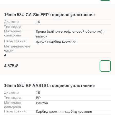
16mm 58U CA-Sic-FEP торцевое уплотнение
Диаметр
16
Тип седла
Материал
Креви (вайтон в тефлоновой оболочке),
сильфона
вайтон
Пара трения
графит-карбид кремния
Металлические
части
4
4 575 ₽
16mm 58U BP AAS1S1 торцевое уплотнение
Диаметр
16
Тип седла
BP
Материал
Вайтон
сильфона
Пара трения
Карбид кремния-карбид кремния