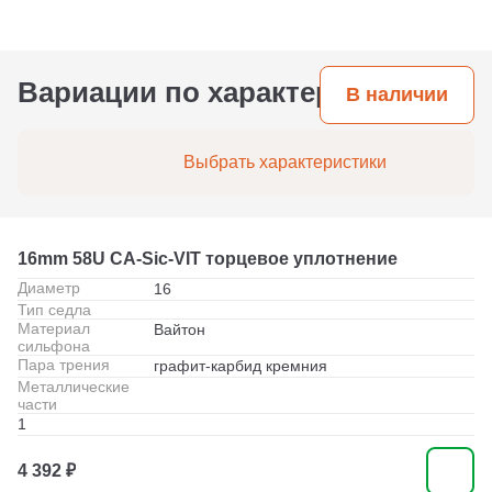
Вариации по характеристикам
В наличии
Выбрать характеристики
16mm 58U CA-Sic-VIT торцевое уплотнение
Диаметр
16
Тип седла
Материал
Вайтон
сильфона
Пара трения
графит-карбид кремния
Металлические
части
1
4 392 ₽