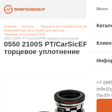
Меню
Катал
Главная
Каталог
Торцевые уплотнения вала насоса
Компонентные уплотнения для насосов
Торцевое уплотнение 2100
0550 2100S PT/CarSicEP/M торцевое уплотнение
0550 2100S PT/CarSicEP/M
Клиен
торцевое уплотнение
Инфо
+7 (49
info@pt
Пн-Пт 