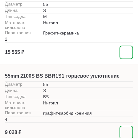
Диаметр
55
Длина
S
Тип седла
M
Материал
Нитрил
сильфона
Пара трения
Графит-керамика
2
15 555 ₽
55mm 2100S BS BBR1S1 торцевое уплотнение
Диаметр
55
Длина
S
Тип седла
BS
Материал
Нитрил
сильфона
Пара трения
графит-карбид кремния
4
9 028 ₽