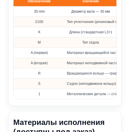
Обозначение
Значение
Расшифровка обозначения уплотнения 2100
30 mm
Диаметр вала — 30 мм
2100
Тип уплотнения (резиновый сильфон)
К
Длина (стандартная L3+)
M
Тип седла
A (первая)
Материал вращающейся части — фто
A (вторая)
Материал неподвижной части — фтор
R
Вращающееся кольцо — графит, проп
S
Седло (неподвижное кольцо) — карби
1
Металлические детали — сталь 316 (
Материалы исполнения
(доступны под заказ)