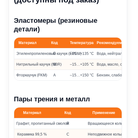
Эластомеры (резиновые
детали)
Материал
Код
Температура
Рекомендуемые сред
Материалы эластомеров и их применение
Этиленпропиленовый каучук (EPDM)
G
–15…+135 °C
Вода, нейтральные и 
Нитрильный каучук (NBR)
B
–15…+105 °C
Вода, масло, слабоагр
Фторкаучук (FKM)
A
–15…+150 °C
Бензин, слабоагрессив
Пары трения и металл
Материал
Код
Применение
Материалы колец и металлических частей
Графит, пропитанный смолой
R
Вращающееся кольцо
Керамика 99,5 %
C
Неподвижное кольцо (седло