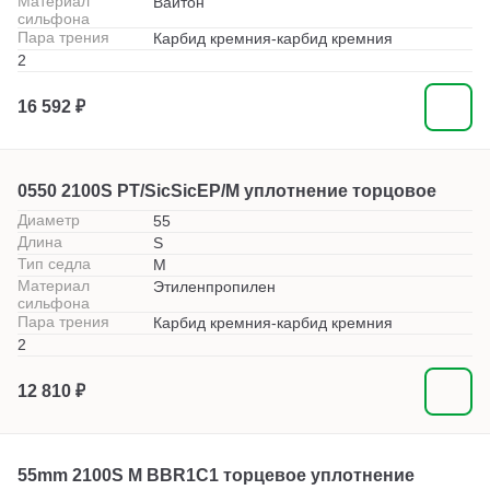
Материал
Вайтон
сильфона
Пара трения
Карбид кремния-карбид кремния
2
16 592 ₽
0550 2100S PT/SicSicEP/M уплотнение торцовое
Диаметр
55
Длина
S
Тип седла
M
Материал
Этиленпропилен
сильфона
Пара трения
Карбид кремния-карбид кремния
2
12 810 ₽
55mm 2100S M BBR1C1 торцевое уплотнение