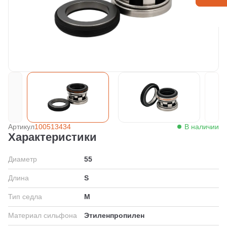
Артикул
100513434
В наличии
Характеристики
Диаметр
55
Длина
S
Тип седла
M
Материал сильфона
Этиленпропилен