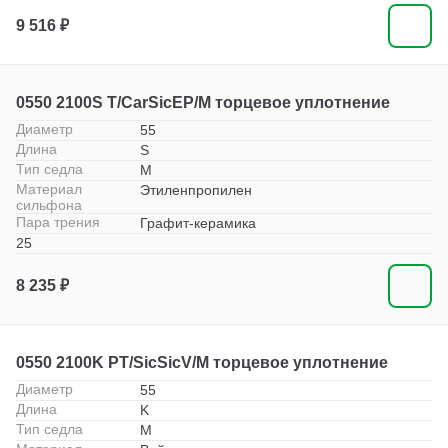
9 516 ₽
0550 2100S T/CarSicEP/M торцевое уплотнение
Диаметр
55
Длина
S
Тип седла
M
Материал
Этиленпропилен
сильфона
Пара трения
Графит-керамика
25
8 235 ₽
0550 2100K PT/SicSicV/M торцевое уплотнение
Диаметр
55
Длина
K
Тип седла
M