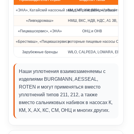
Совместимость с насосами различных брендов
«ЭНА», Катайский насосный завод, «Промприбор», «Взлёт»
КМ, КМЛ, ХМ, ВВН, «Иртыш» и др.
«Ливгидромаш»
НМШ, ВКС, НДВ, НДС, А1 ЗВ, КМ
«Пицмашсервис», «ЭНА»
ОНЦ и ОНВ
«Брестмаш», «Пицмашсервис»
роторные пищевые насосы ОРА
Зарубежные бренды
WILO, CALPEDA, LOWARA, EBARA, Pedrol
Наши уплотнения взаимозаменяемы с
изделиями BURGMANN, AESSEAL,
ROTEN и могут применяться вместо
уплотнений типов 211, 212, а также
вместо сальниковых набивок в насосах К,
КМ, Х, АХ, КС, СМ, ОНЦ и многих других.