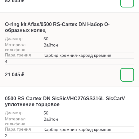
82 655 ₽
O-ring kit Aflas/0500 RS-Cartex DN Набор О-
образных колец
Диаметр
50
Материал
Вайтон
сильфона
Пара трения
Карбид кремния-карбид кремния
4
21 045 ₽
0500 RS-Cartex-DN SicSicVHC276SS316L-SicCarV
уплотнение торцовое
Диаметр
50
Материал
Вайтон
сильфона
Пара трения
Карбид кремния-карбид кремния
2