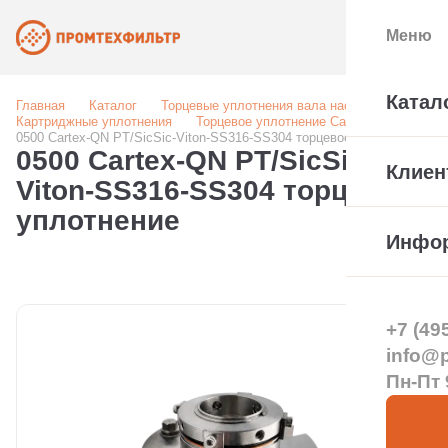
Меню
Катал
Главная
Каталог
Торцевые уплотнения вала насоса
Картриджные уплотнения
Торцевое уплотнение Cartex
0500 Cartex-QN PT/SicSic-Viton-SS316-SS304 торцевое уплотнение
0500 Cartex-QN PT/SicSic-
Клиен
Viton-SS316-SS304 торцевое
уплотнение
Инфо
+7 (49
info@pt
Пн-Пт 