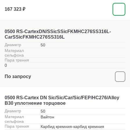
167 323 ₽
0500 RS-CartexDN/SSicSSicFKMHC276SS316L-
CarSSicFKMHC276SS316L
Диаметр
50
Материал
сильфона
Пара трения
0
По запросу
0500 RS-Cartex DN Sic/Sic/Car/Sic/FEP/HC276/Alloy
B30 уплотнение торцовое
Диаметр
50
Материал
Вайтон
сильфона
Пара трения
Карбид кремния-карбид кремния