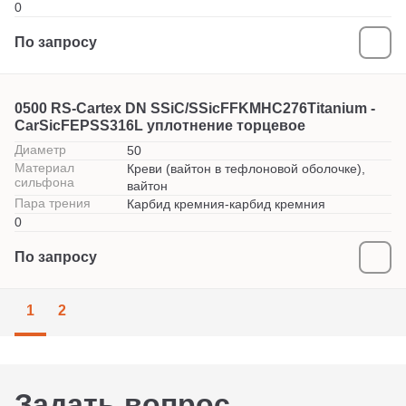
0
По запросу
0500 RS-Cartex DN SSiC/SSicFFKMHC276Titanium -
CarSicFEPSS316L уплотнение торцевое
Диаметр
50
Материал
Креви (вайтон в тефлоновой оболочке),
сильфона
вайтон
Пара трения
Карбид кремния-карбид кремния
0
По запросу
1
2
Задать вопрос