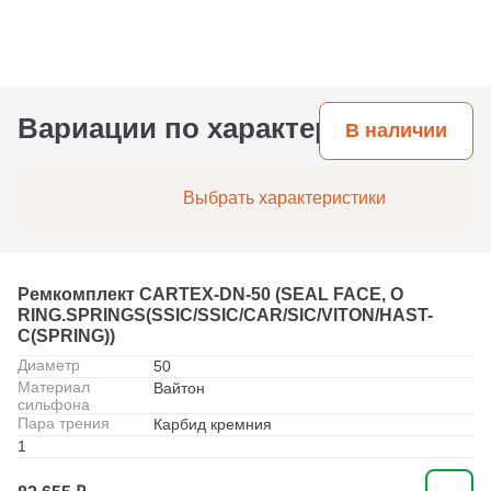
Вариации по характеристикам
В наличии
Выбрать характеристики
Ремкомплект CARTEX-DN-50 (SEAL FACE, O
RING.SPRINGS(SSIC/SSIC/CAR/SIC/VITON/HAST-
C(SPRING))
Диаметр
50
Материал
Вайтон
сильфона
Пара трения
Карбид кремния
1