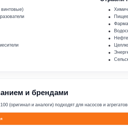
 винтовые)
Химич
бразователи
Пище
Фарма
Водос
Нефте
месители
Целлю
Энерг
Сельс
ванием и брендами
0 (оригинал и аналоги) подходят для насосов и агрегатов
ия