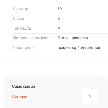
Диаметр
50
Длина
K
Тип седла
M
Материал сильфона
Этиленпропилен
Пара трения
графит-карбид кремния
Самовывоз
Сегодня