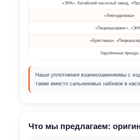
«ЭНА», Катайский насосный завод, «Пр
«Ливгидромаш»
«Пицмашсервис», «ЭН
«Брестмаш», «Пицмашсер
Зарубежные бренды
Наши уплотнения взаимозаменяемы с изд
также вместо сальниковых набивок в насо
Что мы предлагаем: оригин