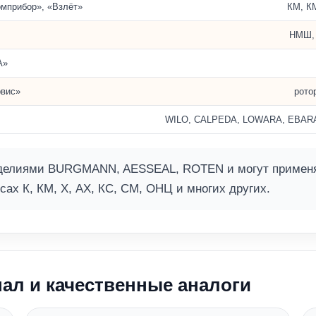
омприбор», «Взлёт»
КМ, К
НМШ, 
А»
вис»
рото
WILO, CALPEDA, LOWARA, EBARA, Pe
елиями BURGMANN, AESSEAL, ROTEN и могут применять
сах К, КМ, Х, АХ, КС, СМ, ОНЦ и многих других.
ал и качественные аналоги