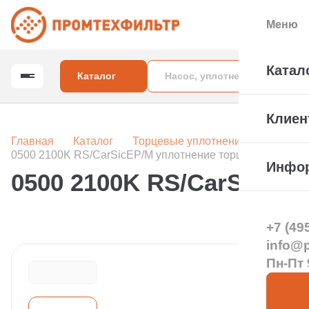
Меню
Катал
Каталог
Клиен
Главная
Каталог
Торцевые уплотнения вала насос
0500 2100K RS/CarSicEP/M уплотнение торцовое
Инфо
0500 2100K RS/CarSicEP
+7 (49
info@pt
Пн-Пт 