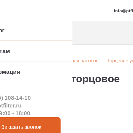
info@ptfi
ог
там
а
Компонентные уплотнения для насосов
Торцевое у
рмация
/M уплотнение торцовое
5) 108-14-10
filter.ru
9:00 - 18:00
Заказать звонок