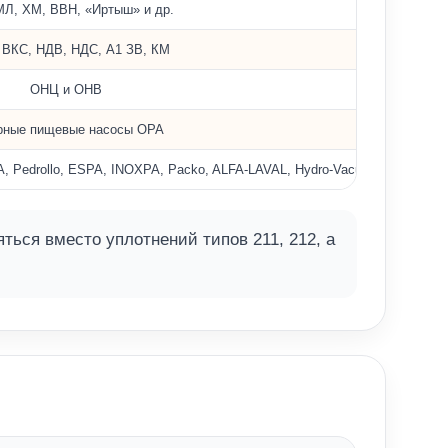
МЛ, ХМ, ВВН, «Иртыш» и др.
ВКС, НДВ, НДС, А1 ЗВ, КМ
ОНЦ и ОНВ
рные пищевые насосы ОРА
drollo, ESPA, INOXPA, Packo, ALFA‑LAVAL, Hydro‑Vacuum, Kolmeks, Gru
ся вместо уплотнений типов 211, 212, а