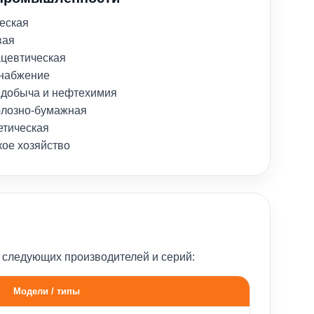
еская
вая
цевтическая
набжение
добыча и нефтехимия
лозно-бумажная
етическая
кое хозяйство
 следующих производителей и серий:
Модели / типы