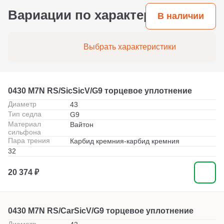
Вариации по характеристикам
В наличии
Выбрать характеристики
0430 M7N RS/SicSicV/G9 торцевое уплотнение
Диаметр
43
Тип седла
G9
Материал
Вайтон
сильфона
Пара трения
Карбид кремния-карбид кремния
32
20 374 ₽
0430 M7N RS/CarSicV/G9 торцевое уплотнение