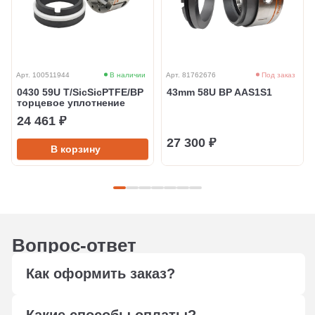
Арт. 100511944
В наличии
Арт. 81762676
Под заказ
0430 59U T/SicSicPTFE/BP
43mm 58U BP AAS1S1
торцевое уплотнение
24 461 ₽
27 300 ₽
В корзину
Вопрос-ответ
Как оформить заказ?
Оформите заказ любым удобным способом: через