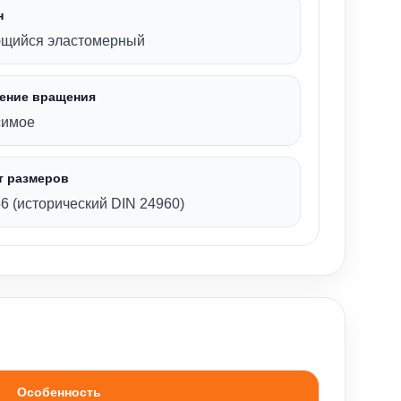
н
щийся эластомерный
ение вращения
симое
т размеров
6 (исторический DIN 24960)
Особенность