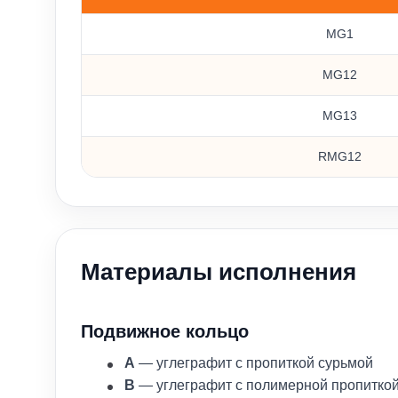
Варианты исполнения уплотнений MG1, MG12, M
MG1
MG12
MG13
RMG12
Материалы исполнения
Подвижное кольцо
A
— углеграфит с пропиткой сурьмой
B
— углеграфит с полимерной пропитко