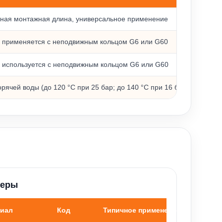
тная монтажная длина, универсальное применение
 применяется с неподвижным кольцом G6 или G60
 используется с неподвижным кольцом G6 или G60
рячей воды (до 120 °C при 25 бар; до 140 °C при 16 бар); валы 1
меры
риал
Код
Типичное применение