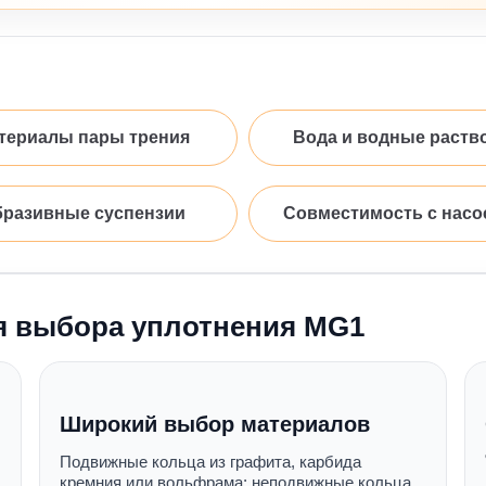
териалы пары трения
Вода и водные раств
разивные суспензии
Совместимость с насо
я выбора уплотнения MG1
Широкий выбор материалов
Подвижные кольца из графита, карбида
кремния или вольфрама; неподвижные кольца