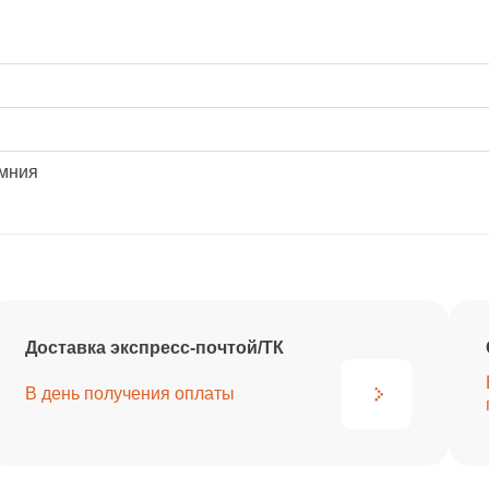
емния
Доставка экспресс-почтой/ТК
В день получения
оплаты