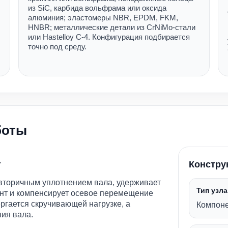
из SiC, карбида вольфрама или оксида
алюминия; эластомеры NBR, EPDM, FKM,
HNBR; металлические детали из CrNiMo-стали
или Hastelloy C-4. Конфигурация подбирается
точно под среду.
боты
т
Констру
торичным уплотнением вала, удерживает
Тип узла
нт и компенсирует осевое перемещение
ергается скручивающей нагрузке, а
Компоне
ния вала.