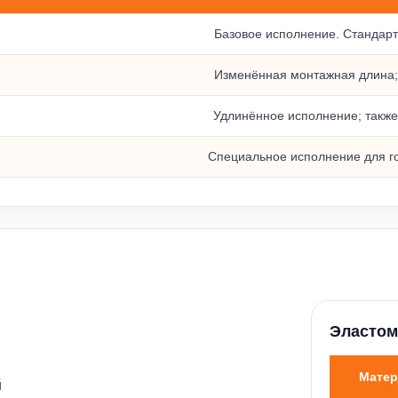
G13 и RMG12
Базовое исполнение. Стандар
Изменённая монтажная длина;
Удлинённое исполнение; также
Специальное исполнение для го
Эласто
Мате
й