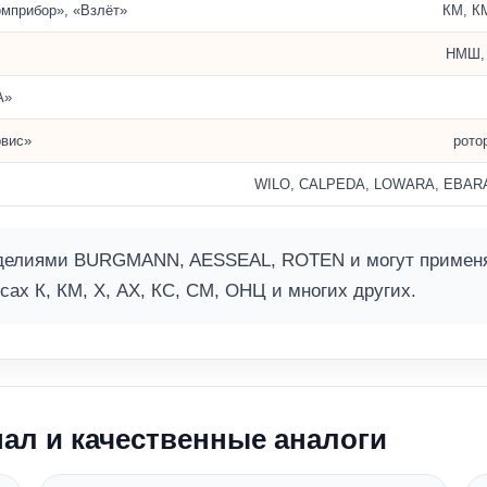
омприбор», «Взлёт»
КМ, К
НМШ, 
А»
вис»
рото
WILO, CALPEDA, LOWARA, EBARA, Pe
елиями BURGMANN, AESSEAL, ROTEN и могут применять
сах К, КМ, Х, АХ, КС, СМ, ОНЦ и многих других.
ал и качественные аналоги