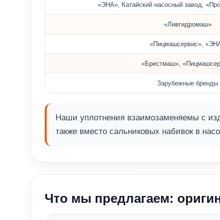
«ЭНА», Катайский насосный завод, «Пр
«Ливгидромаш»
«Пицмашсервис», «ЭН
«Брестмаш», «Пицмашсер
Зарубежные бренды
Наши уплотнения взаимозаменяемы с изд
также вместо сальниковых набивок в насо
Что мы предлагаем: оригин