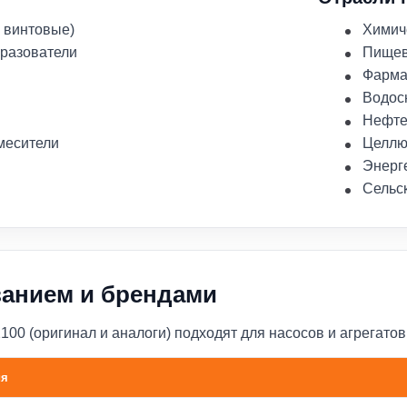
 винтовые)
Химич
бразователи
Пище
Фарма
Водос
Нефте
месители
Целлю
Энерг
Сельс
ванием и брендами
0 (оригинал и аналоги) подходят для насосов и агрегатов
ия