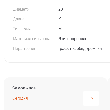
Диаметр
28
Длина
K
Тип седла
M
Материал сильфона
Этиленпропилен
Пара трения
графит-карбид кремния
Самовывоз
Сегодня