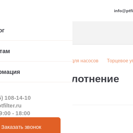
info@ptfi
ог
там
а
Компонентные уплотнения для насосов
Торцевое у
рмация
/M торцевое уплотнение
5) 108-14-10
filter.ru
9:00 - 18:00
Заказать звонок