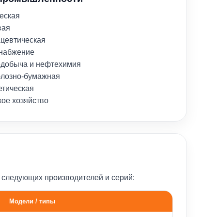
еская
вая
цевтическая
набжение
добыча и нефтехимия
лозно-бумажная
етическая
кое хозяйство
 следующих производителей и серий:
Модели / типы