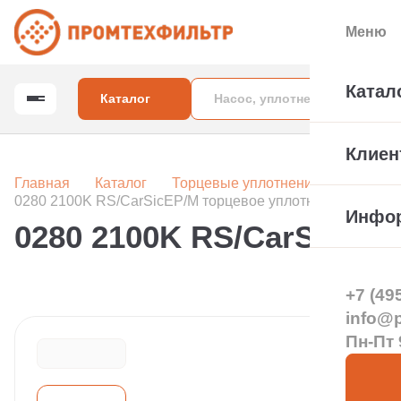
Меню
Катал
Каталог
Клиен
Главная
Каталог
Торцевые уплотнения вала насос
0280 2100K RS/CarSicEP/M торцевое уплотнение
Инфо
0280 2100K RS/CarSicEP
+7 (49
info@pt
Пн-Пт 