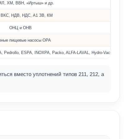
МЛ, ХМ, ВВН, «Иртыш» и др.
ВКС, НДВ, НДС, А1 ЗВ, КМ
ОНЦ и ОНВ
рные пищевые насосы ОРА
drollo, ESPA, INOXPA, Packo, ALFA‑LAVAL, Hydro‑Vacuum, Kolmeks, Gru
ся вместо уплотнений типов 211, 212, а