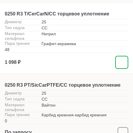
0250 R3 T/CerCarN/CC торцевое уплотнение
Диаметр
25
Тип седла
СС
Материал
Нитрил
сильфона
Пара трения
Графит-керамика
48
1 098 ₽
0250 R3 PT/SicCarPTFE/CC торцевое уплотнение
Диаметр
25
Тип седла
СС
Материал
Вайтон
сильфона
Пара трения
Карбид кремния-карбид кремния
0
По запросу