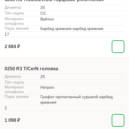
Диаметр
25
Тип седла
СС
Материал
Вайтон
сильфона
Пара трения
Карбид кремния-карбид кремния
17
2 684 ₽
0250 R3 T/CerN головка
Диаметр
25
Тип седла
Материал
Нитрил
сильфона
Пара трения
Графит пропитанный сурьмой-карбид
кремния
2
1 098 ₽