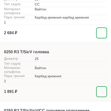
Тип седла
СС
Материал
Вайтон
сильфона
Пара трения
Карбид кремния-карбид кремния
1
2 684 ₽
0250 R3 T/SicV головка
Диаметр
25
Тип седла
Материал
Вайтон
сильфона
Пара трения
Карбид кремния
2
1 891 ₽
0250 R3 T/SicSicV/CC торцевое уплотнение