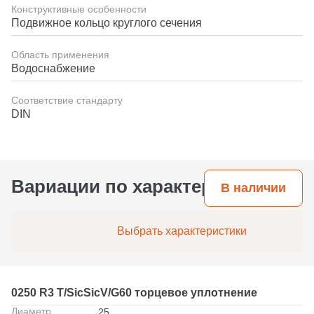
Конструктивные особенности
Подвижное кольцо круглого сечения
Область применения
Водоснабжение
Соответствие стандарту
DIN
Вариации по характеристикам
В наличии
Выбрать характеристики
0250 R3 T/SicSicV/G60 торцевое уплотнение
Диаметр
25