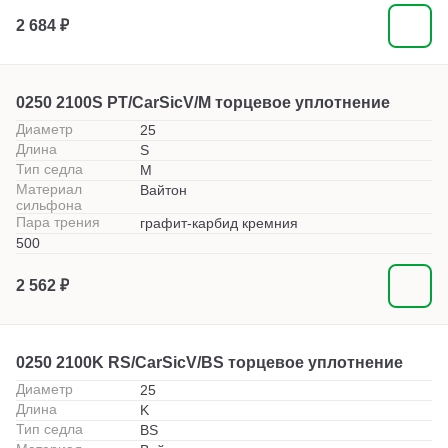
2 684 ₽
0250 2100S PT/CarSicV/M торцевое уплотнение
Диаметр
25
Длина
S
Тип седла
M
Материал
Вайтон
сильфона
Пара трения
графит-карбид кремния
500
2 562 ₽
0250 2100K RS/CarSicV/BS торцевое уплотнение
Диаметр
25
Длина
K
Тип седла
BS