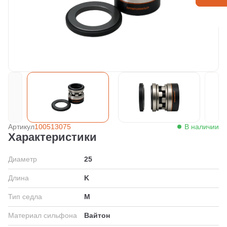
Артикул
100513075
В наличии
Характеристики
Диаметр
25
Длина
K
Тип седла
M
Материал сильфона
Вайтон