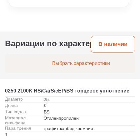
фотографии. Мы также можем подобрать
эксплуатации (среда, температура, наличие
аналог по размерам, если вы измерили
абразива, режим работы). При штатной работе
посадочное место.
на воде или маслах ресурс может достигать 3–5
лет. При агрессивных средах или высоких
температурах срок службы сокращается, но
правильно подобранные материалы пары
трения и эластомеров позволяют
Вариации по характеристикам
В наличии
максимизировать ресурс.
Выбрать характеристики
0250 2100K RS/CarSicEP/BS торцевое уплотнение
Диаметр
25
Длина
K
Тип седла
BS
Материал
Этиленпропилен
сильфона
Пара трения
графит-карбид кремния
1