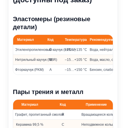
Эластомеры (резиновые
детали)
Материал
Код
Температура
Рекомендуемые сред
Материалы эластомеров и их применение
Этиленпропиленовый каучук (EPDM)
G
–15…+135 °C
Вода, нейтральные и 
Нитрильный каучук (NBR)
B
–15…+105 °C
Вода, масло, слабоагр
Фторкаучук (FKM)
A
–15…+150 °C
Бензин, слабоагрессив
Пары трения и металл
Материал
Код
Применение
Материалы колец и металлических частей
Графит, пропитанный смолой
R
Вращающееся кольцо
Керамика 99,5 %
C
Неподвижное кольцо (седло