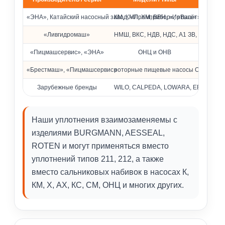
Совместимость с насосами различных брендов
«ЭНА», Катайский насосный завод, «Промприбор», «Взлёт»
КМ, КМЛ, ХМ, ВВН, «Иртыш» и др.
«Ливгидромаш»
НМШ, ВКС, НДВ, НДС, А1 ЗВ, КМ
«Пицмашсервис», «ЭНА»
ОНЦ и ОНВ
«Брестмаш», «Пицмашсервис»
роторные пищевые насосы ОРА
Зарубежные бренды
WILO, CALPEDA, LOWARA, EBARA, Pedrol
Наши уплотнения взаимозаменяемы с
изделиями BURGMANN, AESSEAL,
ROTEN и могут применяться вместо
уплотнений типов 211, 212, а также
вместо сальниковых набивок в насосах К,
КМ, Х, АХ, КС, СМ, ОНЦ и многих других.