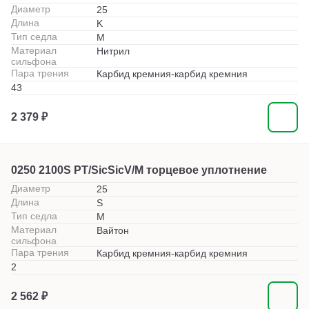
Диаметр
25
Длина
K
Тип седла
M
Материал
Нитрил
сильфона
Пара трения
Карбид кремния-карбид кремния
43
2 379 ₽
0250 2100S PT/SicSicV/M торцевое уплотнение
Диаметр
25
Длина
S
Тип седла
M
Материал
Вайтон
сильфона
Пара трения
Карбид кремния-карбид кремния
2
2 562 ₽