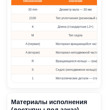
Обозначение
Значение
Расшифровка обозначения уплотнения 2100
30 mm
Диаметр вала — 30 мм
2100
Тип уплотнения (резиновый сильфон)
К
Длина (стандартная L3+)
M
Тип седла
A (первая)
Материал вращающейся части — фто
A (вторая)
Материал неподвижной части — фтор
R
Вращающееся кольцо — графит, проп
S
Седло (неподвижное кольцо) — карби
1
Металлические детали — сталь 316 (
Материалы исполнения
(доступны под заказ)