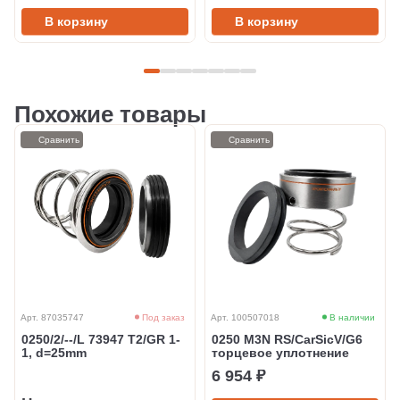
В корзину
В корзину
Похожие товары
Сравнить
Сравнить
Арт. 87035747
Под заказ
Арт. 100507018
В наличии
0250/2/--/L 73947 T2/GR 1-
0250 M3N RS/CarSicV/G6
1, d=25mm
торцевое уплотнение
6 954 ₽