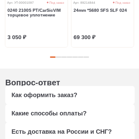
Арт. УТ-00001097
Под заказ
Арт. 89214844
Под заказ
0240 2100S PT/CarSicV/M
24mm *S680 SFS SLF 024
торцевое уплотнение
3 050 ₽
69 300 ₽
Вопрос-ответ
Как оформить заказ?
Оформите заказ любым удобным способом: через
Какие способы оплаты?
форму обратной связи, сформируйте корзину,
отправьте в свободной форме заявку на подбор по
Мы работаем с юридическими лицами, оплата
электронной почте
info@ptfilter.ru
или позвоните
Есть доставка на России и СНГ?
осуществляется по безналичному расчёту.
+7 495 108-14-10