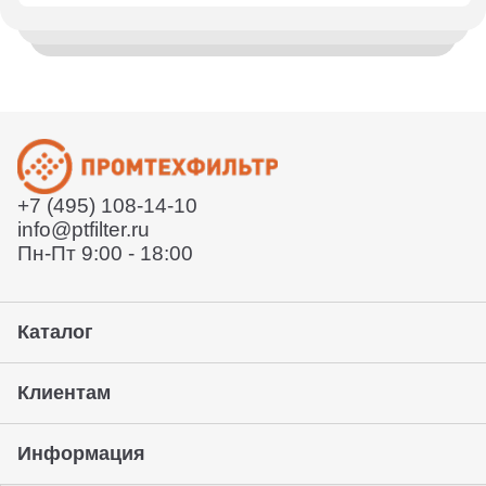
Менеджер уточнит детали, проконсультирует по
Отправим заказ по всей России и в страны СНГ.
вашему вопросу
Деловыми линиями или СДЕК. Так же вы можете
воспользоваться услугами удобной вам курьерской
Согласует техническое задание
службы или забрать товар с нашего склада. Условия
Расскажет условия поставки
уточняйте у вашего менеджера.
Отправит договор и выставит счет
Отправит заказ курьерской службой или вы сможете
забрать его с нашего склада (самовывоз)
+7 (495) 108-14-10
Предоставление гарантии, подписание закрывающих
info@ptfilter.ru
документов
Пн-Пт 9:00 - 18:00
Каталог
Клиентам
Информация