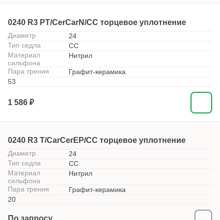
0240 R3 PT/CerCarN/CC торцевое уплотнение
Диаметр
24
Тип седла
СС
Материал
Нитрил
сильфона
Пара трения
Графит-керамика
53
1 586 ₽
0240 R3 T/CarCerEP/CC торцевое уплотнение
Диаметр
24
Тип седла
СС
Материал
Нитрил
сильфона
Пара трения
Графит-керамика
20
По запросу