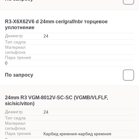
R3-X6X62V6 d 24mm cer/graf/nbr торцевое
уплотнение
Диаметр
24
Тип седла
Материал
сильфона
Пара трения
0
По запросу
24mm R3 VGM-8012V-SC-SC (VGMB/VLFLF,
sic/sic/viton)
Диаметр
24
Тип седла
Материал
сильфона
Пара трения
Карбид кремния-карбид кремния