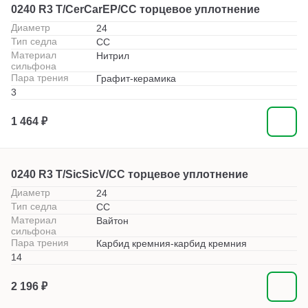
0240 R3 T/CerCarEP/CC торцевое уплотнение
Диаметр
24
Тип седла
СС
Материал
Нитрил
сильфона
Пара трения
Графит-керамика
3
1 464 ₽
0240 R3 T/SicSicV/CC торцевое уплотнение
Диаметр
24
Тип седла
СС
Материал
Вайтон
сильфона
Пара трения
Карбид кремния-карбид кремния
14
2 196 ₽