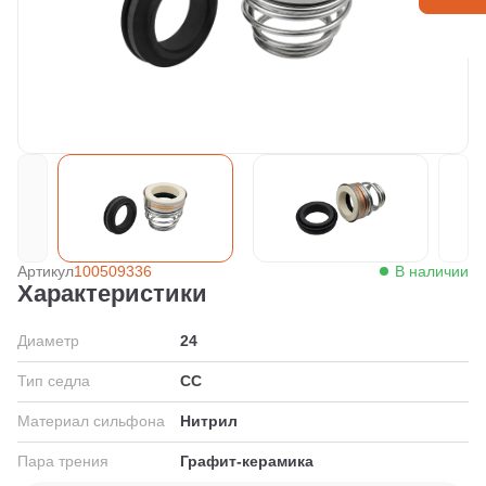
Артикул
100509336
В наличии
Характеристики
Диаметр
24
Тип седла
СС
Материал сильфона
Нитрил
Пара трения
Графит-керамика