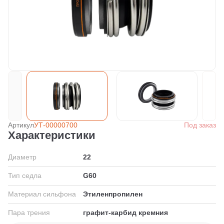
Артикул
УТ-00000700
Под заказ
Характеристики
Диаметр
22
Тип седла
G60
Материал сильфона
Этиленпропилен
Пара трения
графит-карбид кремния