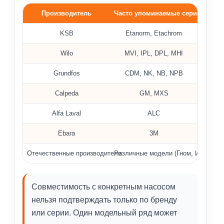
Производитель
Часто упоминаемые серии
Примеры насосов, где применяются уплотнения MG1, M
KSB
Etanorm, Etachrom
Wilo
MVI, IPL, DPL, MHI
Grundfos
CDM, NK, NB, NPB
Calpeda
GM, MXS
Alfa Laval
ALC
Ebara
3M
Отечественные производители
Различные модели (Гном, Иртыш, Ц
Совместимость с конкретным насосом
нельзя подтверждать только по бренду
или серии. Один модельный ряд может