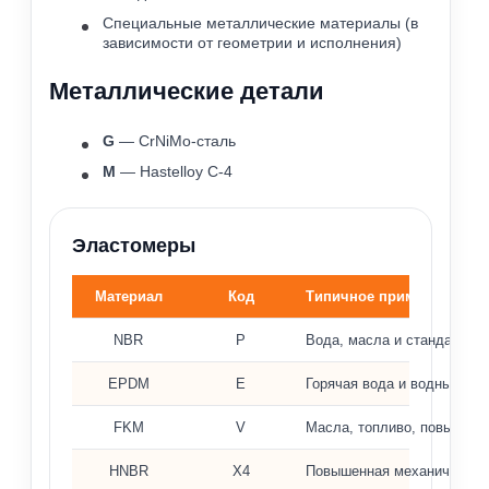
Специальные металлические материалы (в
зависимости от геометрии и исполнения)
Металлические детали
G
— CrNiMo-сталь
M
— Hastelloy C-4
Эластомеры
Материал
Код
Типичное применение
Материалы эластомеров и типичное применение
NBR
P
Вода, масла и стандартны
EPDM
E
Горячая вода и водные ра
FKM
V
Масла, топливо, повышенн
HNBR
X4
Повышенная механическая 