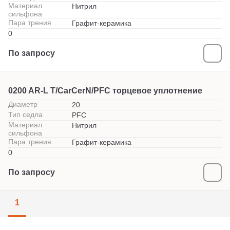
Материал
Нитрил
сильфона
Пара трения
Графит-керамика
0
По запросу
0200 AR-L T/CarCerN/PFC торцевое уплотнение
Диаметр
20
Тип седла
PFC
Материал
Нитрил
сильфона
Пара трения
Графит-керамика
0
По запросу
1