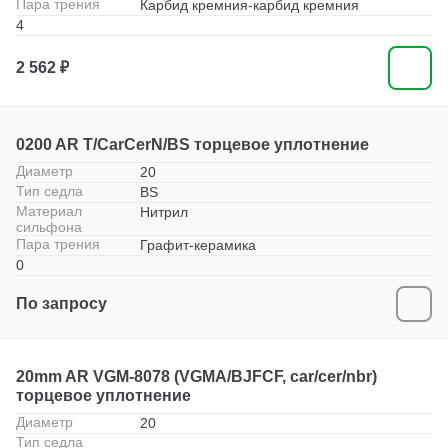
Пара трения
Карбид кремния-карбид кремния
4
2 562 ₽
0200 AR T/CarCerN/BS торцевое уплотнение
Диаметр
20
Тип седла
BS
Материал
Нитрил
сильфона
Пара трения
Графит-керамика
0
По запросу
20mm AR VGM-8078 (VGMA/BJFCF, car/cer/nbr)
торцевое уплотнение
Диаметр
20
Тип седла