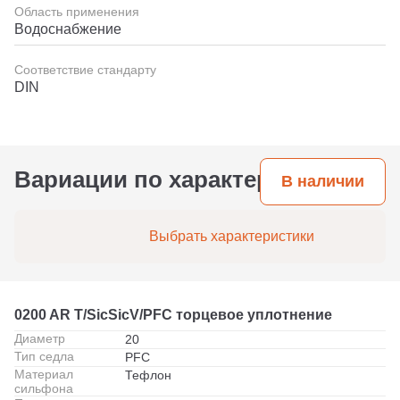
Область применения
Водоснабжение
Соответствие стандарту
DIN
Вариации по характеристикам
В наличии
Выбрать характеристики
0200 AR T/SicSicV/PFC торцевое уплотнение
Диаметр
20
Тип седла
PFC
Материал
Тефлон
сильфона