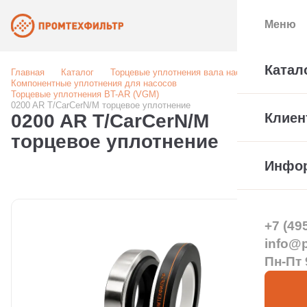
Меню
Катал
Главная
Каталог
Торцевые уплотнения вала насоса
Компонентные уплотнения для насосов
Торцевые уплотнения BT-AR (VGM)
0200 AR T/CarCerN/M торцевое уплотнение
0200 AR T/CarCerN/M
Клиен
торцевое уплотнение
Инфо
+7 (49
info@pt
Пн-Пт 