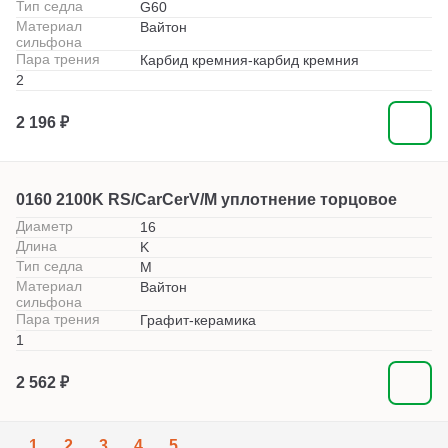
Тип седла
G60
Материал
Вайтон
сильфона
Пара трения
Карбид кремния-карбид кремния
2
2 196 ₽
0160 2100K RS/CarCerV/M уплотнение торцовое
Диаметр
16
Длина
K
Тип седла
M
Материал
Вайтон
сильфона
Пара трения
Графит-керамика
1
2 562 ₽
1
2
3
4
5