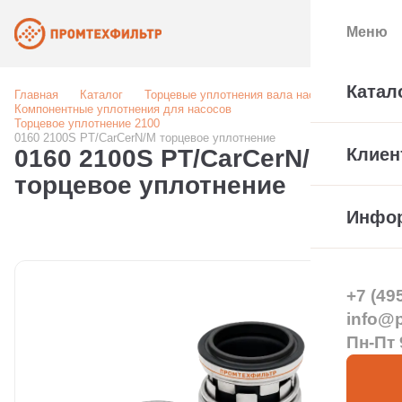
Меню
Катал
Главная
Каталог
Торцевые уплотнения вала насоса
Компонентные уплотнения для насосов
Торцевое уплотнение 2100
0160 2100S PT/CarCerN/M торцевое уплотнение
0160 2100S PT/CarCerN/M
Клиен
торцевое уплотнение
Инфо
+7 (49
info@pt
Пн-Пт 