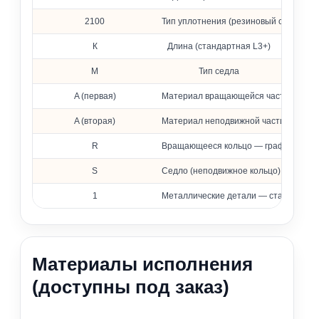
2100
Тип уплотнения (резиновый сильфон)
К
Длина (стандартная L3+)
M
Тип седла
A (первая)
Материал вращающейся части — фто
A (вторая)
Материал неподвижной части — фтор
R
Вращающееся кольцо — графит, проп
S
Седло (неподвижное кольцо) — карби
1
Металлические детали — сталь 316 (
Материалы исполнения
(доступны под заказ)