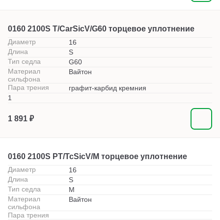
0160 2100S T/CarSicV/G60 торцевое уплотнение
Диаметр
16
Длина
S
Тип седла
G60
Материал
Вайтон
сильфона
Пара трения
графит-карбид кремния
1
1 891 ₽
0160 2100S PT/TcSicV/M торцевое уплотнение
Диаметр
16
Длина
S
Тип седла
M
Материал
Вайтон
сильфона
Пара трения