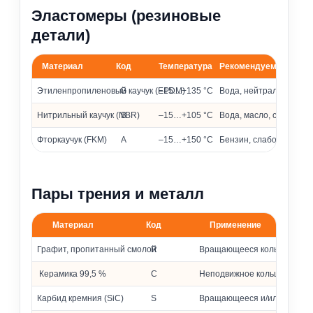
Эластомеры (резиновые
детали)
Материал
Код
Температура
Рекомендуемые сред
Материалы эластомеров и их применение
Этиленпропиленовый каучук (EPDM)
G
–15…+135 °C
Вода, нейтральные и 
Нитрильный каучук (NBR)
B
–15…+105 °C
Вода, масло, слабоагр
Фторкаучук (FKM)
A
–15…+150 °C
Бензин, слабоагрессив
Пары трения и металл
Материал
Код
Применение
Материалы колец и металлических частей
Графит, пропитанный смолой
R
Вращающееся кольцо
Керамика 99,5 %
C
Неподвижное кольцо (седло
Карбид кремния (SiC)
S
Вращающееся и/или неподв