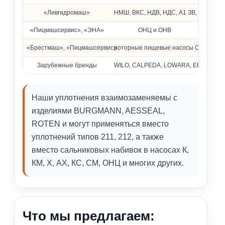
«Ливгидромаш»
НМШ, ВКС, НДВ, НДС, А1 ЗВ, КМ
«Пицмашсервис», «ЭНА»
ОНЦ и ОНВ
«Брестмаш», «Пицмашсервис»
роторные пищевые насосы ОРА
Зарубежные бренды
WILO, CALPEDA, LOWARA, EBARA, Pedrol
Наши уплотнения взаимозаменяемы с
изделиями BURGMANN, AESSEAL,
ROTEN и могут применяться вместо
уплотнений типов 211, 212, а также
вместо сальниковых набивок в насосах К,
КМ, Х, АХ, КС, СМ, ОНЦ и многих других.
Что мы предлагаем: