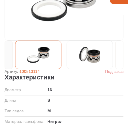
Артикул
100513114
Под заказ
Характеристики
Диаметр
16
Длина
S
Тип седла
M
Материал сильфона
Нитрил