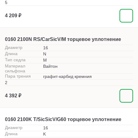
5
4 209 ₽
0160 2100N RS/CarSicV/M торцевое уплотнение
Диаметр
16
Длина
N
Тип седла
M
Материал
Вайтон
сильфона
Пара трения
графит-карбид кремния
2
4 392 ₽
0160 2100K T/SicSicV/G60 торцевое уплотнение
Диаметр
16
Длина
K