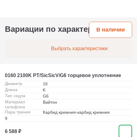
посадочное место.
на воде или маслах ресурс может достигать 3–5
лет. При агрессивных средах или высоких
температурах срок службы сокращается, но
правильно подобранные материалы пары
трения и эластомеров позволяют
Вариации по характеристикам
В наличии
максимизировать ресурс.
Выбрать характеристики
0160 2100K PT/SicSicV/G6 торцевое уплотнение
Диаметр
16
Длина
K
Тип седла
G6
Материал
Вайтон
сильфона
Пара трения
Карбид кремния-карбид кремния
9
6 588 ₽