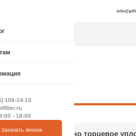
info@ptfi
ог
там
рмация
23 год
5) 108-14-10
filter.ru
9:00 - 18:00
Заказать звонок
Установлено торцевое упл