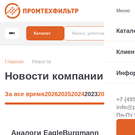
Меню
Катал
Каталог
Клиен
Главная
Новости
Инфо
Новости компании за 20
За все время
2026
2025
2024
2023
2022
2021
+7 (49
info@pt
Пн-Пт 
Аналоги EagleBurgmann