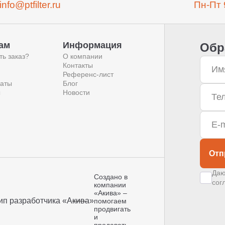
info@ptfilter.ru
Пн-Пт 
ам
Информация
Обр
ть заказ?
О компании
Контакты
Референс-лист
аты
Блог
ы
Новости
Отп
Даю
Создано в
сог
компании
«Акива»
–
помогаем
продвигать
и