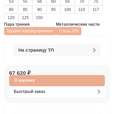
53
55
58
60
65
70
75
80
85
90
95
100
110
117
120
125
150
Пара трения
Металлические части
Крафит-карбид кремния
Сталь 329
На страницу ТП
67 620 ₽
В корзину
Быстрый заказ