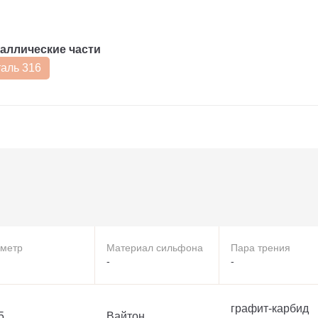
аллические части
аль 316
метр
Материал сильфона
Пара трения
-
-
графит-карбид
5
Вайтон