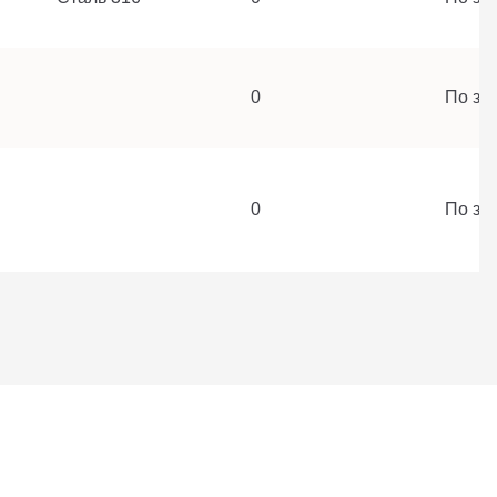
0
По за
0
По за