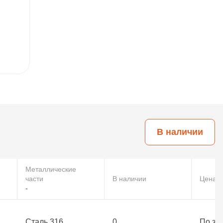
В наличии
Металлические
части
В наличии
Цена
-
Сталь 316
0
По за