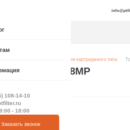
info@ptfi
ог
там
а насоса
Торцевые уплотнения картриджного типа
Т
 48LP, 48HP, 48MP
рмация
5) 108-14-10
filter.ru
9:00 - 18:00
Заказать звонок