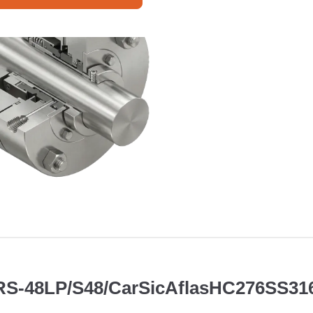
 RS-48LP/S48/CarSicAflasHC276SS31