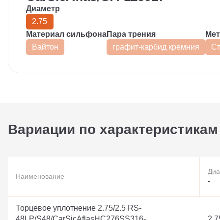
Диаметр
2.75
Материал сильфона
Пара трения
Мет
Вайтон
графит-карбид кремния
Ст
Вариации по характеристикам
Диа
Наименование
-
Торцевое уплотнение 2.75/2.5 RS-
48LP/S48/CarSicAflasHC276SS316-
2.7