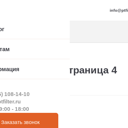
info@ptfi
ог
там
ы
ые муфты – страница 4
рмация
5) 108-14-10
filter.ru
9:00 - 18:00
Заказать звонок