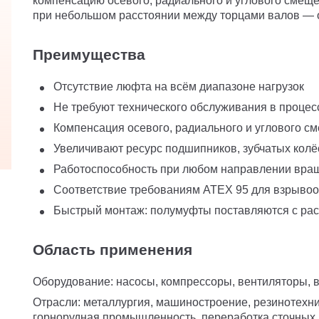
компенсацию осевого, радиального и углового смеще
при небольшом расстоянии между торцами валов — о
Преимущества
Отсутствие люфта на всём диапазоне нагрузок
Не требуют технического обслуживания в процес
Компенсация осевого, радиального и углового с
Увеличивают ресурс подшипников, зубчатых колё
Работоспособность при любом направлении вра
Соответствие требованиям ATEX 95 для взрывоо
Быстрый монтаж: полумуфты поставляются с раст
Область применения
Оборудование: насосы, компрессоры, вентиляторы, в
Отрасли: металлургия, машиностроение, резинотехн
горнорудная промышленность, переработка сточных 