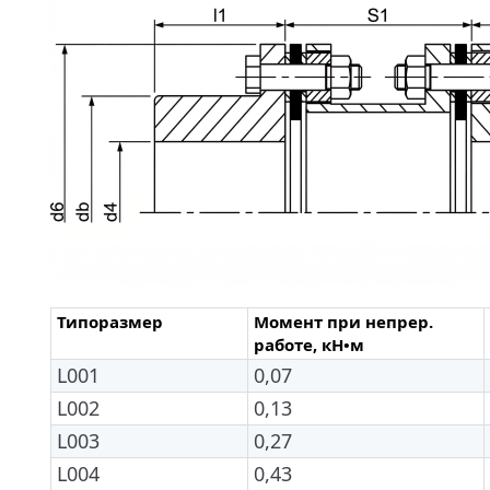
Типоразмер
Момент при непрер.
работе, кН•м
L001
0,07
L002
0,13
L003
0,27
L004
0,43