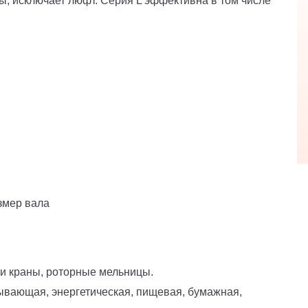
ы, исключает люфт. Серия L эффективна в том числе
змер вала
 и краны, роторные мельницы.
ывающая, энергетическая, пищевая, бумажная,