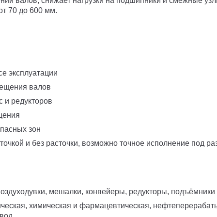
ний валов, снижает нагрузки на подшипники и смежные узл
т 70 до 600 мм.
се эксплуатации
мещения валов
с и редукторов
щения
пасных зон
очкой и без расточки, возможно точное исполнение под ра
оздуходувки, мешалки, конвейеры, редукторы, подъёмники
ическая, химическая и фармацевтическая, нефтеперерабат
вод.